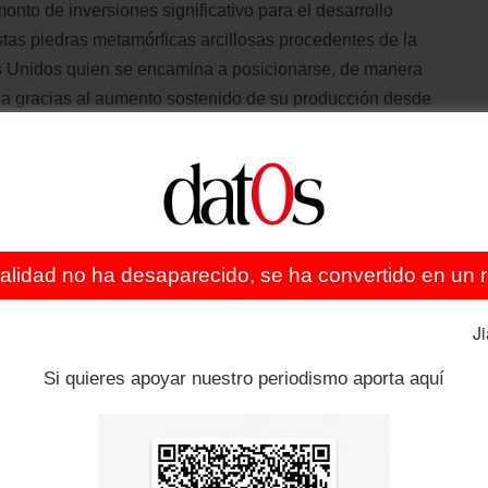
nto de inversiones significativo para el desarrollo
stas piedras metamórficas arcillosas procedentes de la
ados Unidos quien se encamina a posicionarse, de manera
ia gracias al aumento sostenido de su producción desde
la caída de los precios, los casos de Estados Unidos y
bien es cierto que por un lado los ingresos de las
ecio de las gasolinas, por otro lado no obstante, el
ergéticos ha consolidado la deflación (caída de precios)
ealidad no ha desaparecido, se ha convertido en un re
mentado los riesgos de caer en una recesión prolongada o
J
Si quieres apoyar nuestro periodismo aporta aquí
udicadas se encuentran Rusia, Irán, Argelia y Arabia
n los casos de Venezuela y Ecuador, entre otros países.
rece no afectar tan gravemente a Arabia Saudita (líder
 fuentes convencionales), que optó por descartar una