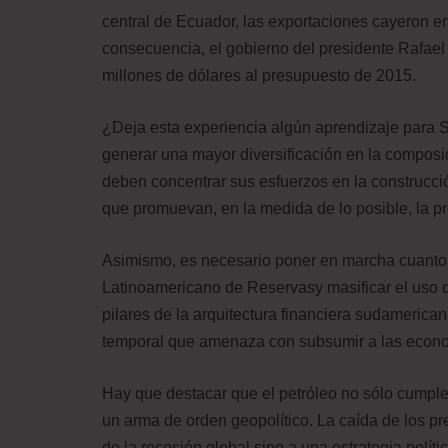
central de Ecuador, las exportaciones cayeron e
consecuencia, el gobierno del presidente Rafael
millones de dólares al presupuesto de 2015.
¿Deja esta experiencia algún aprendizaje para 
generar una mayor diversificación en la composic
deben concentrar sus esfuerzos en la construcci
que promuevan, en la medida de lo posible, la p
Asimismo, es necesario poner en marcha cuanto a
Latinoamericano de Reservasy masificar el uso 
pilares de la arquitectura financiera sudamerica
temporal que amenaza con subsumir a las econo
Hay que destacar que el petróleo no sólo cumpl
un arma de orden geopolítico. La caída de los pr
de la recesión global sino a una estrategia políti