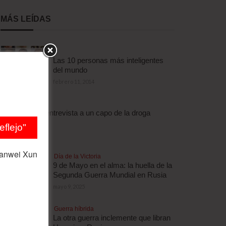
MÁS LEÍDAS
Las 10 personas más inteligentes
del mundo
febrero 11, 2014
Droga
Escalofriante entrevista a un capo de la droga
brasileño
flejo"
abril 3, 2012
ianwei Xun
Día de la Victoria
9 de Mayo en el alma: la huella de la
Segunda Guerra Mundial en Rusia
mayo 9, 2025
Guerra híbrida
La otra guerra inclemente que libran