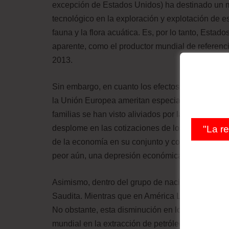
excepción de Estados Unidos) ha destinado un mo
tecnológico en la exploración y explotación de e
fauna y la flora acuática. Es, por lo tanto, Est
aparente, como el productor mundial de referenc
2013.
Sin embargo, en cuanto los efectos derivados de 
la Unión Europea ameritan especial atención. Si 
familias se han visto aliviados por la caída del pr
desplome en las cotizaciones de los productos en
"La r
de la economía en su conjunto y con ello, incre
peor aún, una depresión económica.
Asimismo, dentro del grupo de naciones más perj
Saudita. Mientras que en América Latina destaca
No obstante, esta disminución en los ingresos pa
mundial en la extracción de petróleo a través de