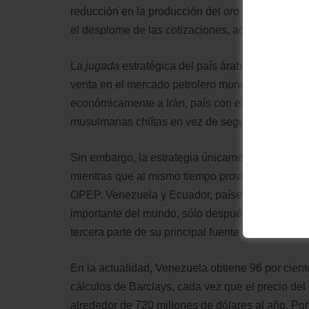
reducción en la producción del
oro negro
en el m
el desplome de las cotizaciones, aceptando incluso
La
jugada
estratégica del país árabe tiene dos o
venta en el mercado petrolero mundial. Y en segu
económicamente a Irán, país con el cual mantien
musulmanas chiítas en vez de seguidores sunitas
Sin embargo, la estrategia únicamente privilegia 
mientras que al mismo tiempo provoca graves d
OPEP. Venezuela y Ecuador, países que pertenec
importante del mundo, sólo después de Oriente 
tercera parte de su principal fuente de ingresos.
En la actualidad, Venezuela obtiene 96 por cien
cálculos de Barclays, cada vez que el precio del b
alrededor de 720 millones de dólares al año. Por