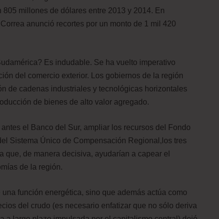
n 805 millones de dólares entre 2013 y 2014. En
 Correa anunció recortes por un monto de 1 mil 420
Sudamérica? Es indudable. Se ha vuelto imperativo
ión del comercio exterior. Los gobiernos de la región
ón de cadenas industriales y tecnológicas horizontales
roducción de bienes de alto valor agregado.
ntes el Banco del Sur, ampliar los recursos del Fondo
del Sistema Único de Compensación Regional,los tres
na que, de manera decisiva, ayudarían a capear el
mías de la región.
e una función energética, sino que además actúa como
ecios del crudo (es necesario enfatizar que no sólo deriva
ca a largo plazo impulsada por el capitalismo central) dejó