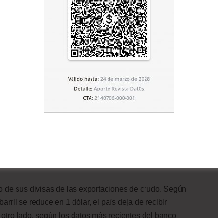
arco de las reuniones de la OPEP como vía para evitar
, disminuir la tarifa de precios a sus clientes asiáticos.
bjetivos. En primer lugar, busca conservar su cuota de
ndo lugar, constituye un intento por desestabilizar
e una histórica relación disonante por poseer mayorías
, que es como entiende al Islam el Reino Saudí.
los intereses de la
Tierra de las Mezquitas Sagradas
,
esequilibrios económicos en los demás miembros de la
en a la región con la segunda reserva petrolera más
Medio, han sido testigos del desvanecimiento de una
to de sus divisas de las exportaciones de crudo. Según
arril se reduce en 1 dólar, el país deja de recibir
 otro lado, según los datos más recientes del banco