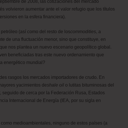
eptiembre de 2008, las cotizaciones del mercado
volvieron aumentar ante el valor refugio que los títulos
ersiones en la esfera financiera).
petróleo (así como del resto de los
commodities
, a
te de una fluctuación menor, sino que constituye, en
 que nos plantea un nuevo escenario geopolítico global.
ven beneficiadas tras este nuevo ordenamiento que
pa energético mundial?
ndes rasgos los mercados importadores de crudo. En
 mayores yacimientos de
shale oil
o lutitas bituminosas del
, seguido de cerca por la Federación Rusa, Estados
cia Internacional de Energía (IEA, por su sigla en
s como medioambientales, ninguno de estos países (a