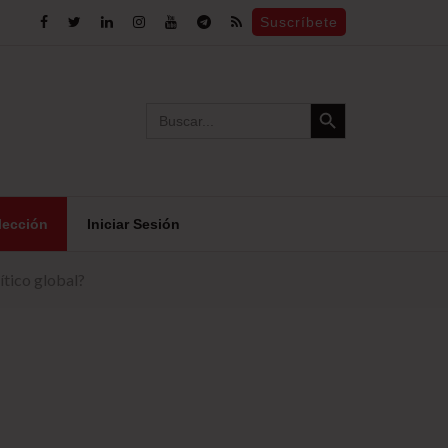
Suscríbete
Search Button
Search
for:
lección
Iniciar Sesión
ítico global?