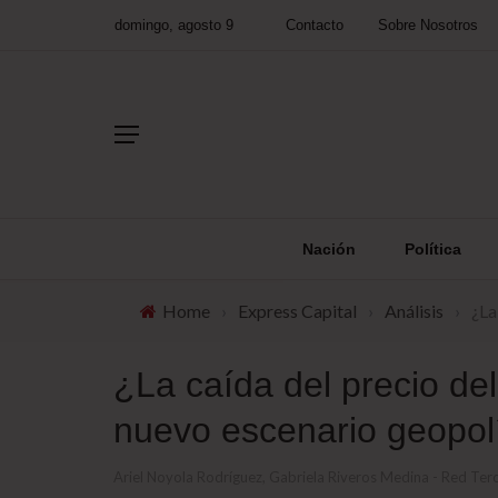
domingo, agosto 9
Contacto
Sobre Nosotros
Nación
Política
Home
›
Express Capital
›
Análisis
›
¿La
¿La caída del precio del
nuevo escenario geopolí
Ariel Noyola Rodríguez, Gabriela Riveros Medina - Red Te