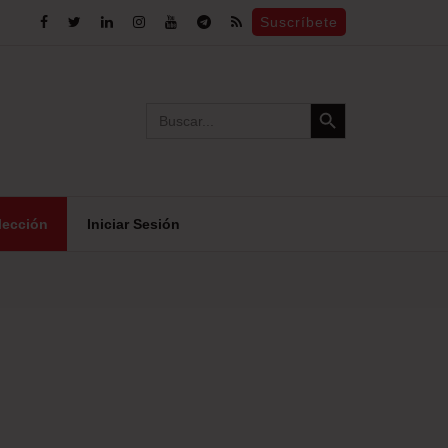
Suscríbete
Search Button
Search
for:
lección
Iniciar Sesión