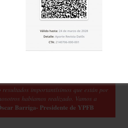
xistir mayor motivación para que el
ucto. No hay que desmerecer, es un
 tema son las condicionantes económicas”.
 de la CAC
0 dólares más por la tonelada (de urea),
tación que se vende a Brasil,
Richard Paz.
precio justo sería mejor”.
 resultados importantísimos que están por
nosotros habíamos realizado. Vamos a
scar Barriga- Presidente de YPFB