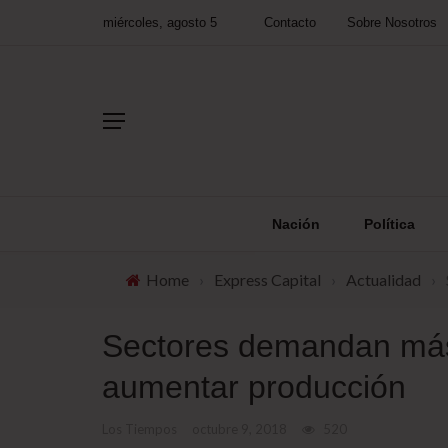
miércoles, agosto 5
Contacto
Sobre Nosotros
Nación
Política
Home
›
Express Capital
›
Actualidad
›
Sectores demandan más
aumentar producción
Los Tiempos
octubre 9, 2018
520