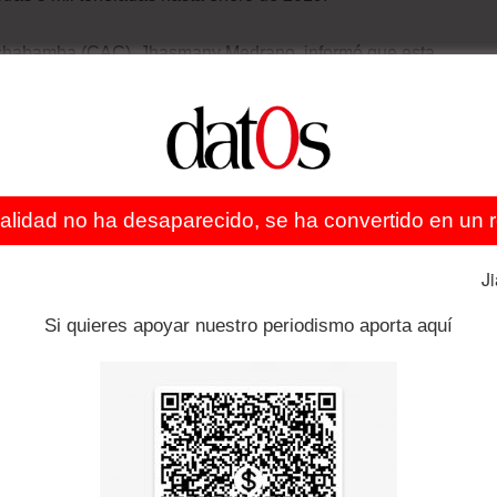
ochabamba (CAC), Jhasmany Medrano, informó que esta
ión de 4 mil toneladas de urea hasta el mes de mayo de la
ilizante impidió nuevas adquisiciones.
 decidieron utilizar el guano de vaca como fertilizante,
 buscaron otros fertilizantes alternativos.
ealidad no ha desaparecido, se ha convertido en un re
J
star relacionado con el precio de exportación.
Si quieres apoyar nuestro periodismo aporta aquí