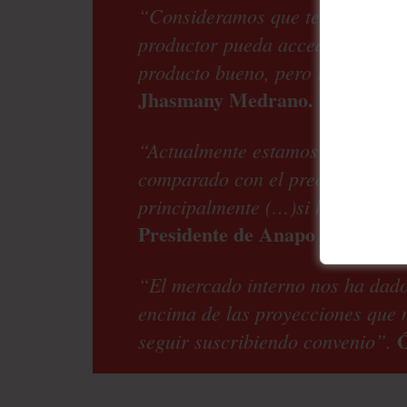
“Consideramos que tendría que e
productor pueda acceder al prod
producto bueno, pero también el
Jhasmany Medrano. Presidente
“Actualmente estamos pagando 10
comparado con el precio de expor
principalmente (…)si hubiese un 
Presidente de Anapo
“El mercado interno nos ha dado
encima de las proyecciones que 
Ó
seguir suscribiendo convenio”.