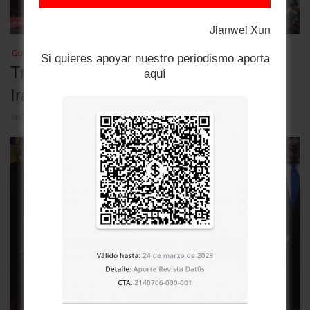
Jianwei Xun
Guerra en Medio Oriente
Si quieres apoyar nuestro periodismo aporta
Tres escenarios para la guerra entre
aquí
Irán y Estados Unidos
agosto 5, 2026