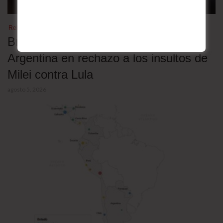
Relaciones bilaterales
Brasil retira a su embajador en
Argentina en rechazo a los insultos de
Milei contra Lula
agosto 5, 2026