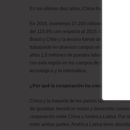
En los últimos diez años, China ha invertido un 
En 2016, invertimos 27.200 millones de dólares 
del 115,9% con respecto al 2015. China se ha con
Brasil y Chile y la tercera fuente de importació
trabajando en diversos campos en la región. Un 
años 1,8 millones de puestos laborales en Latino
con esta región en los campos de la energía, la m
tecnológica y la informática.
¿Por qué la cooperación ha crecido tanto en 
China y la mayoría de los países latinoamericano
de igualdad, beneficio mutuo y desarrollo común 
cooperación entre China y América Latina. Por 
entre ambas partes. América Latina tiene abundan