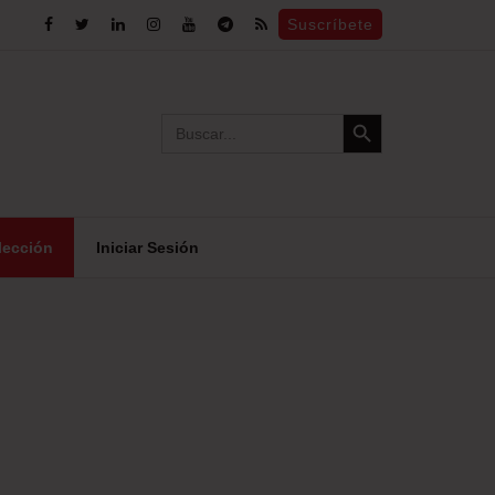
Suscríbete
Search Button
Search
for:
lección
Iniciar Sesión