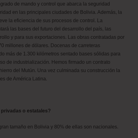
egrado de mando y control que abarca la seguridad
uridad en
las principales ciudades de
Bolivia. Además, la
ve la eficiencia de sus procesos de control. La
ará las bases del futuro del desarrollo del país, las
rollo y para sus exportaciones. Las obras contratadas por
70 millones de dólares. Docenas de carreteras
do más de 1.300 kilómetros sentado bases sólidas para
ceso de industrialización. Hemos firmado un contrato
e hierro del Mutún. Una vez culminada su construcción la
res de América Latina.
privadas o estatales?
gran tamaño en Bolivia y 80% de ellas son nacionales.