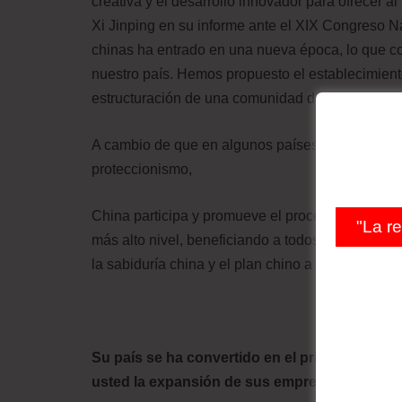
creativa y el desarrollo innovador para ofrecer al
Xi Jinping en su informe ante el XIX Congreso N
chinas ha entrado en una nueva época, lo que con
nuestro país. Hemos propuesto el establecimiento
estructuración de una comunidad de destino de 
A cambio de que en algunos países desarrollados
proteccionismo,
China participa y promueve el proceso de global
"La r
más alto nivel, beneficiando a todos los países 
la sabiduría china y el plan chino a la resoluci
Su país se ha convertido en el principal socio
usted la expansión de sus empresas?