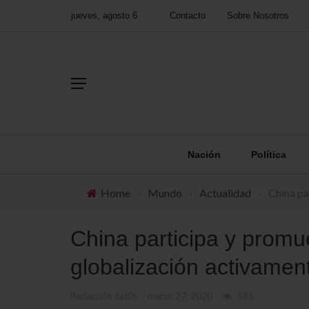
jueves, agosto 6
Contacto
Sobre Nosotros
Nación
Política
Home
›
Mundo
›
Actualidad
›
China pa
China participa y promu
globalización activamen
Redacción dat0s
marzo 27, 2020
585