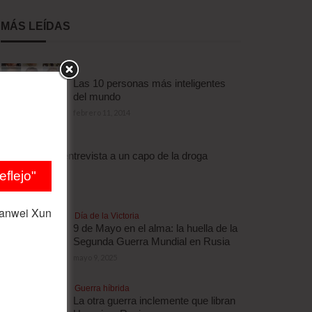
MÁS LEÍDAS
Las 10 personas más inteligentes
del mundo
febrero 11, 2014
Droga
Escalofriante entrevista a un capo de la droga
brasileño
flejo"
abril 3, 2012
ianwei Xun
Día de la Victoria
9 de Mayo en el alma: la huella de la
Segunda Guerra Mundial en Rusia
mayo 9, 2025
Guerra híbrida
La otra guerra inclemente que libran