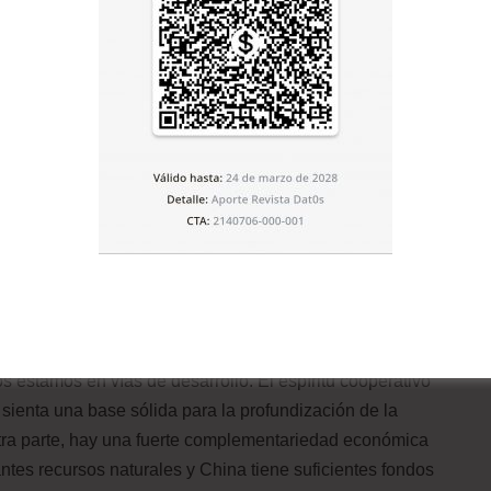
total de 217.000 millones de dólares en América Latina.
en el mismo continente, que representa un incremento
vertido en el principal destino de exportaciones de
n de América Latina. Más de 2.000 empresas chinas están
informe señala que China ha creado en los últimos 20
américa. En el futuro, China intensificará su cooperación
inería, la infraestructura, manufactura, innovación
tan corto tiempo?
s estamos en vías de desarrollo. El espíritu cooperativo
sienta una base sólida para la profundización de la
otra parte, hay una fuerte complementariedad económica
tes recursos naturales y China tiene suficientes fondos