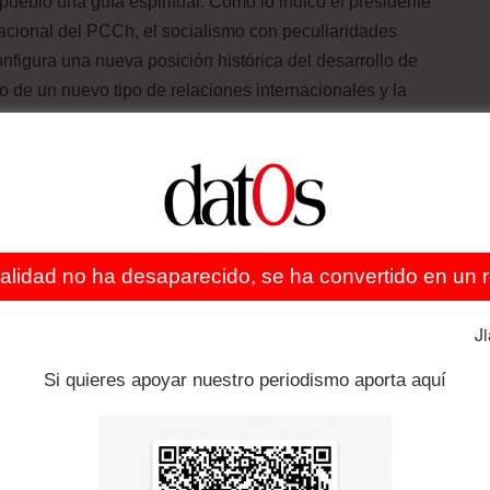
 pueblo una guía espiritual. Como lo indicó el presidente
acional del PCCh, el socialismo con peculiaridades
figura una nueva posición histórica del desarrollo de
 de un nuevo tipo de relaciones internacionales y la
la humanidad.
 surgió una tendencia de antiglobalización y
ización activamente, desarrolla una economía abierta del
ealidad no ha desaparecido, se ha convertido en un re
del mundo con su propio desarrollo, y contribuyendo con
ón de los problemas de la humanidad.
J
Si quieres apoyar nuestro periodismo aporta aquí
 comercial en la región, ¿a qué factores atribuye