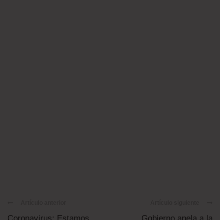
Artículo anterior
Artículo siguiente
Coronavirus: Estamos
Gobierno apela a la