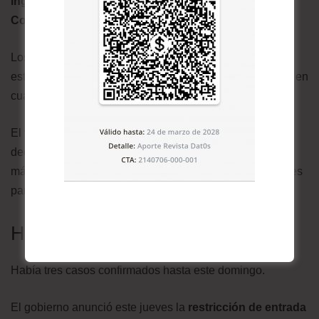
ingreso de personas provenientes de China, Irán,
Corea del Sur, Italia, España, Alemania y Francia.
Los guatemaltecos o residentes en el país que hayan
estado en alguno de estos lugares deberán permanecer en
cuarentena domiciliaria.
El viernes anterior, el presidente, Alejandro Giammattei,
declaró el “estado de calamidad pública” y la “alerta
máxima” para destinar un fondo inicial de US$30 millones
para atender la llegada el virus.
Honduras
Había tres casos confirmados hasta este domingo.
El gobierno anunció este jueves la
restricción de entrada