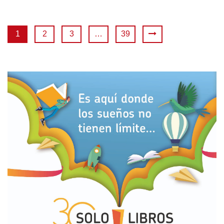
1
2
3
…
39