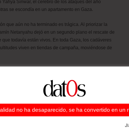
n Yahya Sinwar, el cerebro de los ataques del año
ntras se escondía en un apartamento en Gaza.
ión que aún no ha terminado es trágica. Al priorizar la
njamín Netanyahu dejó en un segundo plano el rescate de
que todavía están vivos. En toda Gaza, los cadáveres
ultitudes viven en tiendas de campaña, moviéndose de
tos (de los cuales 15.000 son terroristas según Israel),
la presión de todo el mundo, el suministro de alimentos,
o. La expansión del conflicto al Líbano, que Israel
 una milicia financiada por Irán con el propósito
 guion de muertes y desplazamientos de poblaciones. La
ealidad no ha desaparecido, se ha convertido en un re
de coalición israelí de línea dura, podría darle a
fuego en sus términos. En este punto, cualquier acuerdo
J