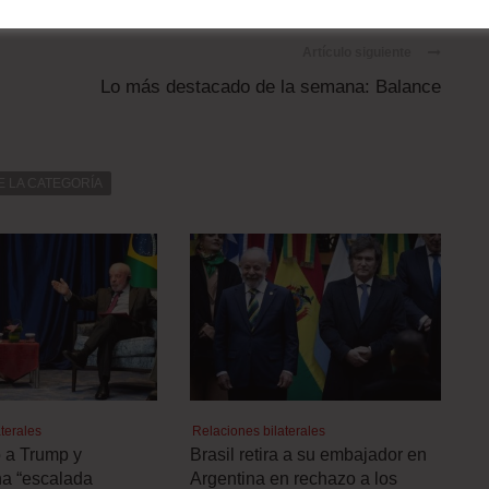
Artículo siguiente
Lo más destacado de la semana: Balance
E LA CATEGORÍA
terales
Relaciones bilaterales
ó a Trump y
Brasil retira a su embajador en
a “escalada
Argentina en rechazo a los