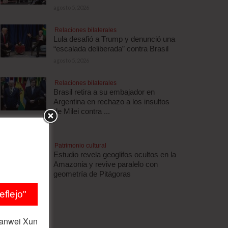
agosto 5, 2026
Relaciones bilaterales
Lula desafió a Trump y denunció una
“escalada deliberada” contra Brasil
agosto 5, 2026
Relaciones bilaterales
Brasil retira a su embajador en
Argentina en rechazo a los insultos
de Milei contra ...
agosto 5, 2026
Patrimonio cultural
Estudio revela geoglifos ocultos en la
Amazonia y revive paralelo con
geometría de Pitágoras
agosto 5, 2026
flejo"
ianwei Xun