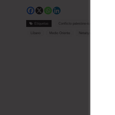
Etiquetas
Conflicto palestino-israelí
Estado
Líbano
Medio Oriente
Netanyahu