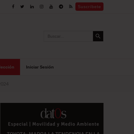
Suscríbete
Search Button
Search
for:
lección
Iniciar Sesión
 2024