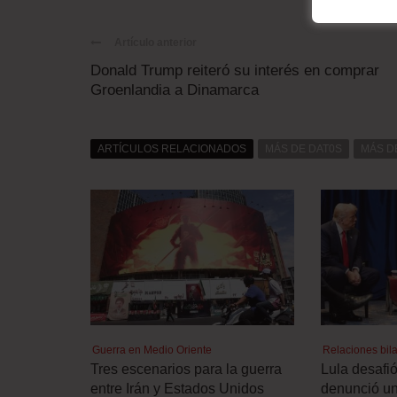
Artículo anterior
Donald Trump reiteró su interés en comprar
Groenlandia a Dinamarca
ARTÍCULOS RELACIONADOS
MÁS DE DAT0S
MÁS D
Guerra en Medio Oriente
Relaciones bila
Tres escenarios para la guerra
Lula desafi
entre Irán y Estados Unidos
denunció un