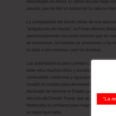
derrumbado en Beirut. El último recurso llegó co
pasado, que recibió un balazo en la cabeza mie
La contrapartida del triunfo militar de una operac
“aniquilación de Hamás”, el Primer Ministro Be
aproximadamente cincuenta rehenes que se cree 
se amontonan, los heridos se amontonan y las m
un lado a otro mientras caen las bombas.
Las autoridades locales cuentan casi 50.000 muer
entre ellos muchos niños y ancianos. A pesar de 
combustible, medicinas y agua potable es precari
invadió en octubre para desmantelar a Hezbollah,
declarado de diezmar el Estado judío, repite el
"La r
elección de Donald Trump, que apoya al gobierno 
Netanyahu la confianza para negociar un alto el 
es mejor que nada.