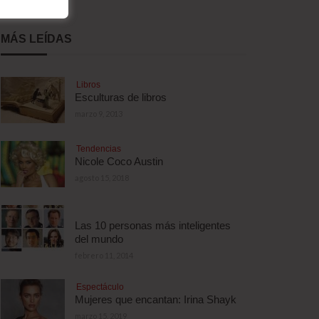
MÁS LEÍDAS
Libros
Esculturas de libros
marzo 9, 2013
Tendencias
Nicole Coco Austin
agosto 15, 2018
Las 10 personas más inteligentes
del mundo
febrero 11, 2014
Espectáculo
Mujeres que encantan: Irina Shayk
marzo 15, 2019