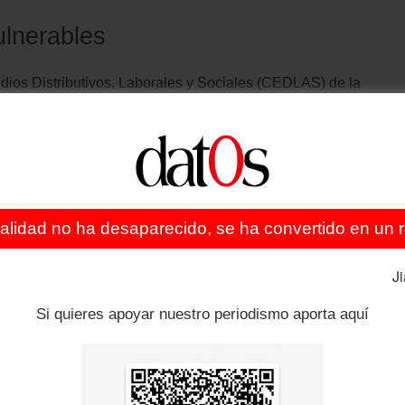
ulnerables
udios Distributivos, Laborales y Sociales (CEDLAS) de la
fue un gran desafío llegar a los segmentos más afectados
ban incorporados a los sistemas de ayuda social.
ativamente exitosos
en las ayudas de emergencia, pero
 preparada para reaccionar más rápido y expandir el
ealidad no ha desaparecido, se ha convertido en un re
J
acer llegar las ayudas a los hogares, especialmente al
os primeros confinamientos hubo rechazo entre quienes
Si quieres apoyar nuestro periodismo aporta aquí
ntes que de covid
“.
niveles de descontento social y polarización, la
momento posible”, argumenta Eduardo Mello, profesor de