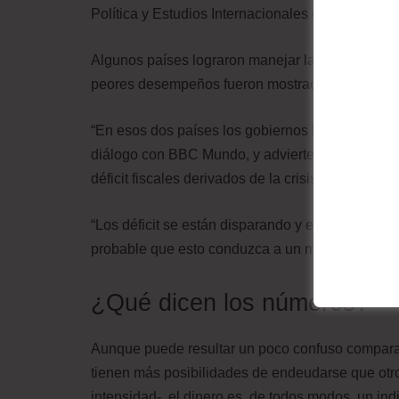
Política y Estudios Internacionales de la Fundaci
Algunos países lograron manejar la crisis mejor 
peores desempeños fueron mostrados por
Brasi
“En esos dos países los gobiernos le restaron i
diálogo con BBC Mundo, y advierte que ahora se 
déficit fiscales derivados de la crisis.
“Los déficit se están disparando y esto probable
probable que esto conduzca a un mayor desconte
¿Qué dicen los números?
Aunque puede resultar un poco confuso compara
tienen más posibilidades de endeudarse que otro
intensidad-, el dinero es, de todos modos, un ind