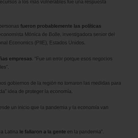
recursos a los más vulnerables fue una respuesta
 personas
fueron probablemente las políticas
 economista Mónica de Bolle, investigadora senior del
tional Economics (PIIE), Estados Unidos.
ñas empresas
. “Fue un error porque esos negocios
es”.
os gobiernos de la región no tomaron las medidas para
da” idea de proteger la economía.
desde un inicio que la pandemia y la economía van
ca Latina
le fallaron a la gente
en la pandemia”.