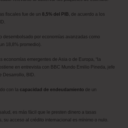
s fiscales fue de un
8,5% del PIB
, de acuerdo a los
ID.
nero desembolsado por economías avanzadas como
 un 18,8% promedio).
ras economías emergentes de Asia o de Europa, “la
ostiene en entrevista con BBC Mundo Emilio Pineda, jefe
e Desarrollo, BID.
ado con la
capacidad de endeudamiento
de un
lud, es más fácil que le presten dinero a tasas
s, su acceso al crédito internacional es mínimo o nulo.