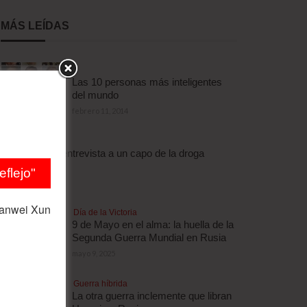
MÁS LEÍDAS
Las 10 personas más inteligentes
del mundo
febrero 11, 2014
Droga
Escalofriante entrevista a un capo de la droga
brasileño
flejo"
abril 3, 2012
ianwei Xun
Día de la Victoria
9 de Mayo en el alma: la huella de la
Segunda Guerra Mundial en Rusia
mayo 9, 2025
Guerra híbrida
La otra guerra inclemente que libran