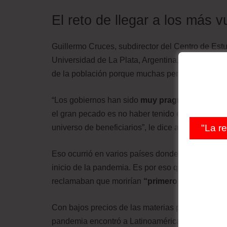
El reto de llegar a los más v
Guillermo Cruces, subdirector del Centro de Est
Universidad de La Plata, Argentina, explica que 
de la población porque muchas personas no esta
“Los gobiernos han sido
muy pragmáticos y rel
el gran pecado es no haber tenido esa respuesta
"La r
universo de beneficiarios”, le dice a BBC Mundo.
Eso ocurrió en varios países donde tardaron en h
inicio de la pandemia. Es por eso que durante l
reclamaban que morirían
“
primero de hambre a
Con bajos precios de las materias primas y altos 
pandemia encontró a Latinoamérica “en el peor 