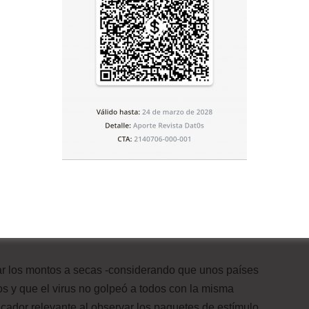
ón Getulio Vargas, Brasil.
que otros, explica, aunque desde su perspectiva los
l y México
.
mportancia a la gravedad de la pandemia”, argumenta en
avecina el desafío de cómo enfrentar el problema de los
mente signifique más impuestos”, señala Mello. “Es
nto social, como ya lo estamos viendo en Colombia”.
r los montos a secas -considerando que unos países
s y que el virus no golpeó a todos con la misma
icador relevante al observar los paquetes de estímulo.