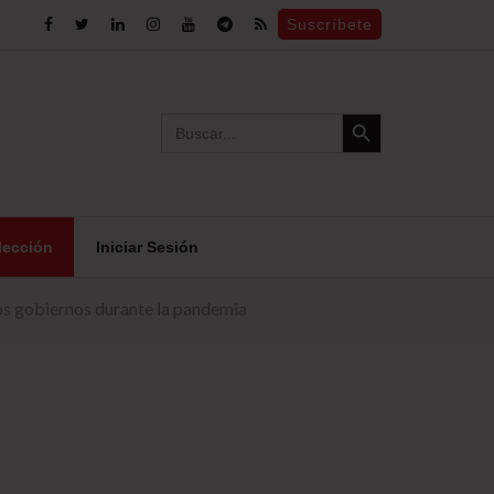
Suscríbete
Search Button
Search
for:
lección
Iniciar Sesión
los gobiernos durante la pandemia