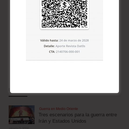
ÚLTIMOS ARTÍCULOS
Guerra en Medio Oriente
Tres escenarios para la guerra entre
Irán y Estados Unidos
agosto 5, 2026