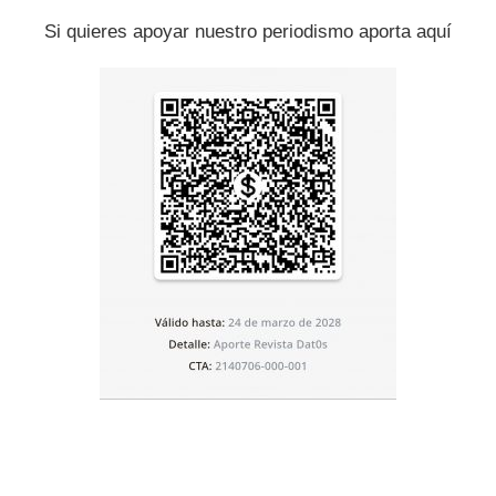
Si quieres apoyar nuestro periodismo aporta aquí
 líder de extrema derecha Marine Le Pen dijo que Macron
ado el fuerte apoyo del país al derecho al aborto.
ción porque no tenemos ningún problema con ello”, dijo Le
rsalles, añadiendo que era una exageración llamar a la
tá poniendo en riesgo el derecho al aborto en Francia”.