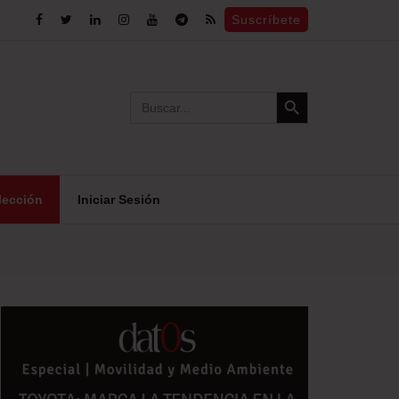
Suscríbete
Search Button
Search
for:
lección
Iniciar Sesión