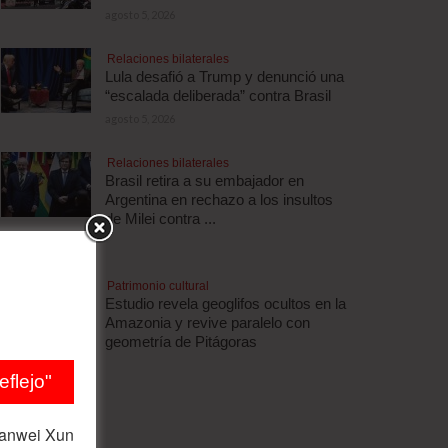
agosto 5, 2026
Relaciones bilaterales
Lula desafió a Trump y denunció una
“escalada deliberada” contra Brasil
agosto 5, 2026
Relaciones bilaterales
Brasil retira a su embajador en
Argentina en rechazo a los insultos
de Milei contra ...
agosto 5, 2026
Patrimonio cultural
Estudio revela geoglifos ocultos en la
Amazonia y revive paralelo con
geometría de Pitágoras
agosto 5, 2026
flejo"
ianwei Xun