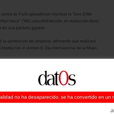
 centro de París aplaudieron mientras la Torre Eiffel
yMyChoice” (“MiCuerpoMiElección, en traducción libre),
a en una pantalla gigante.
 la aprobación del proyecto, afirmando que realizará
nstitución el viernes 8, Día Internacional de la Mujer.
 pero no era un derecho garantizado por la Constitución
el 80% de los franceses apoyan que el aborto sea legal.
a de la enmienda no lo hicieron porque se opusieran al
era innecesaria dado el amplio apoyo a los derechos
ealidad no ha desaparecido, se ha convertido en un re
ierda francesa, que lleva años presionando al gobierno
echo. Hasta 2022, el presidente francés argumentó que el
J