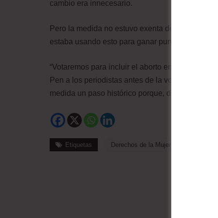
cambio era innecesario.
Pero la medida no estuvo exenta de críticas. La
estaba usando esto para ganar puntos políticos, d
“Votaremos para incluir el aborto en la Constitu
Pen a los periodistas antes de la votación de Ve
medida un paso histórico porque, dijo, “nadie es
Etiquetas
Derechos de la Mujer
Francia