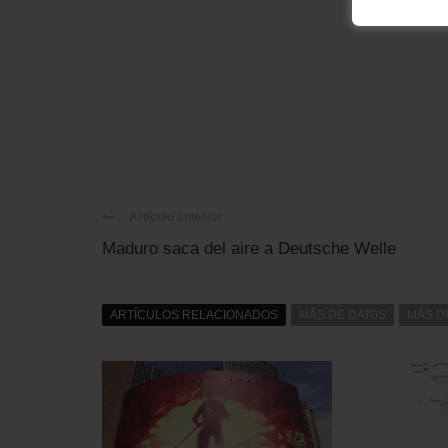
Artículo anterior
Maduro saca del aire a Deutsche Welle
ARTÍCULOS RELACIONADOS
MÁS DE DAT0S
MÁS D