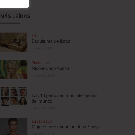
MÁS LEÍDAS
Libros
Esculturas de libros
marzo 9, 2013
Tendencias
Nicole Coco Austin
agosto 15, 2018
Las 10 personas más inteligentes
del mundo
febrero 11, 2014
Espectáculo
Mujeres que encantan: Irina Shayk
marzo 15, 2019