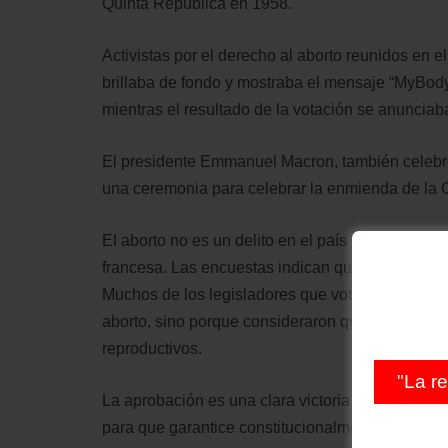
Quinta República en 1958.
Activistas por el derecho al aborto reunidos en el
brillaba de fondo y mostraba el mensaje “MyBod
mientras el resultado de la votación se anunciab
El presidente Emmanuel Macron, también celebró
una ceremonia para celebrar la enmienda de la Co
El aborto no es un delito en el país desde 1975,
francesa. Las encuestas indican que alrededor d
Muchos de los legisladores que votaron en contr
aborto, sino porque consideraron que la medida 
reproductivos.
"La r
La aprobación es una clara victoria para la izqu
para que garantice constitucionalmente este der