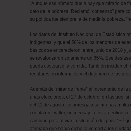
“Aunque ese número duela hay que mirarlo de fre
dato de la pobreza. Reclamó “consenso” para co
su política fue siempre la de medir la pobreza, “no
Los datos del Instituto Nacional de Estadística 
indigentes, y que el 50% de los menores de edad
básicos se encarecieron, entre junio de 2018 y j
se revalorizaron solamente un 35%. Ese desfase
pueda costearse la comida. También inciden el 
regulares en informales y el deterioro de las pre
Además de “mirar de frente” el incremento de la p
unas elecciones, el 27 de octubre, en las que, s
del 11 de agosto, se arriesga a sufrir una amplia 
cuenta en Twitter, un mensaje a los argentinos 
cambiar” para aliviar la situación del país. “Sé
afirmaba que había dicho la verdad a los ciudad