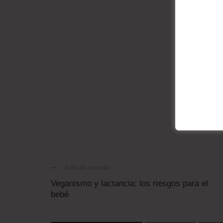
Artículo anterior
Veganismo y lactancia: los riesgos para el
bebé