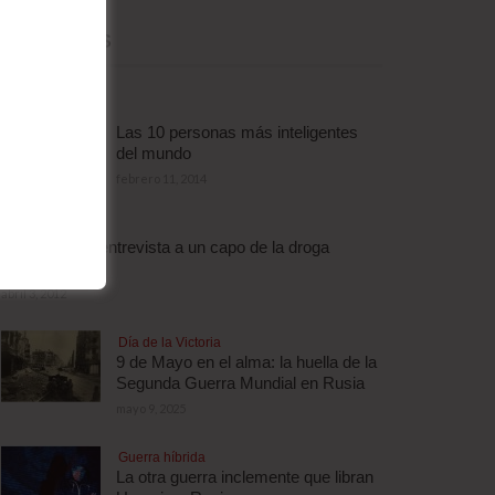
MÁS LEÍDAS
Las 10 personas más inteligentes
del mundo
febrero 11, 2014
Droga
Escalofriante entrevista a un capo de la droga
brasileño
abril 3, 2012
Día de la Victoria
9 de Mayo en el alma: la huella de la
Segunda Guerra Mundial en Rusia
mayo 9, 2025
Guerra híbrida
La otra guerra inclemente que libran