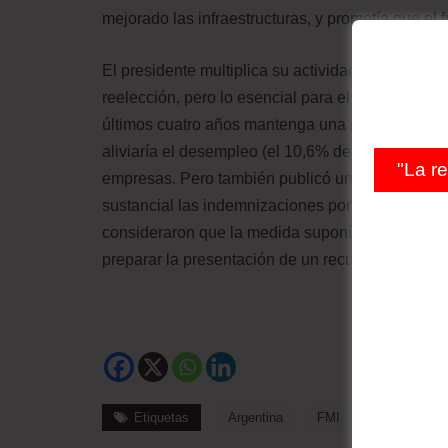
mejorado las infraestructuras, y prometía que el f
El presidente multiplica su actividad para mejorar
reelección, pero lo esencial para el macrismo, a
últimos cuatro años mantenga una presencia relev
aliviaría el desempleo (el 10,6% de la població
"La r
empresas. Pero también publicó un decreto que, 
sustancial las indemnizaciones por accidente de 
consideraron que la medida suponía un ulterior
preparar la presentación de un recurso de inconst
Etiquetas
Argentina
FMI
INE
Inf