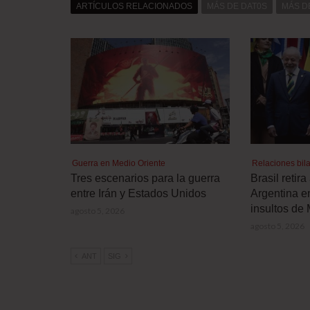
ARTÍCULOS RELACIONADOS
MÁS DE DAT0S
MÁS D
Guerra en Medio Oriente
Relaciones bila
Tres escenarios para la guerra
Brasil retir
entre Irán y Estados Unidos
Argentina e
insultos de 
agosto 5, 2026
agosto 5, 2026
ANT
SIG