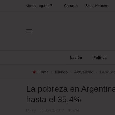
viernes, agosto 7
Contacto
Sobre Nosotros
Nación
Política
Home
›
Mundo
›
Actualidad
›
La pobre
La pobreza en Argentin
hasta el 35,4%
El País
octubre 2, 2019
694