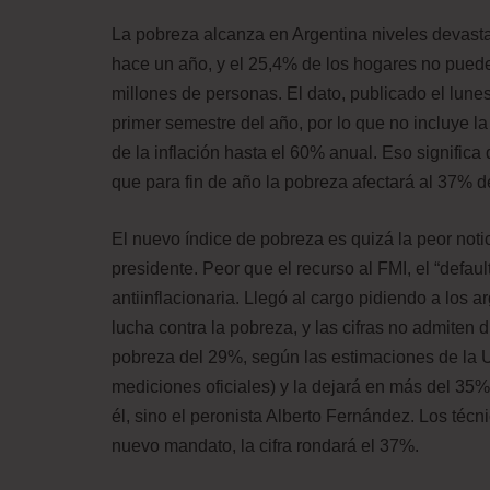
La pobreza alcanza en Argentina niveles devast
hace un año, y el 25,4% de los hogares no pued
millones de personas. El dato, publicado el lunes 
primer semestre del año, por lo que no incluye l
de la inflación hasta el 60% anual. Eso significa
que para fin de año la pobreza afectará al 37% d
El nuevo índice de pobreza es quizá la peor noti
presidente. Peor que el recurso al FMI, el “default
antiinflacionaria. Llegó al cargo pidiendo a los a
lucha contra la pobreza, y las cifras no admiten
pobreza del 29%, según las estimaciones de la Un
mediciones oficiales) y la dejará en más del 35
él, sino el peronista Alberto Fernández. Los téc
nuevo mandato, la cifra rondará el 37%.