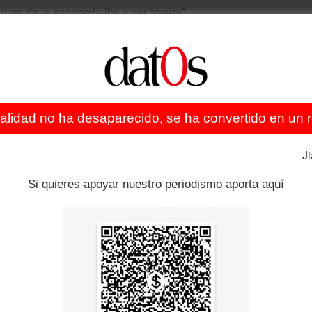
uturo de la economía iba a ser “mejor”.
 sus perspectivas electorales. Tiene muy difícil lograr la
hora, es que la coalición que ha gobernado durante los
ante en el futuro Parlamento. Macri dijo el lunes que
n en edad laboral) suprimiendo impuestos a las pequeñas
ealidad no ha desaparecido, se ha convertido en un re
modificando el sistema de cálculo, reducía de forma
trabajo, incapacidad definitiva o muerte. Los sindicatos
J
 empobrecimiento de los asalariados y empezaron a
itucionalidad contra el decreto.
Si quieres apoyar nuestro periodismo aporta aquí
lación
Macri
Pobreza