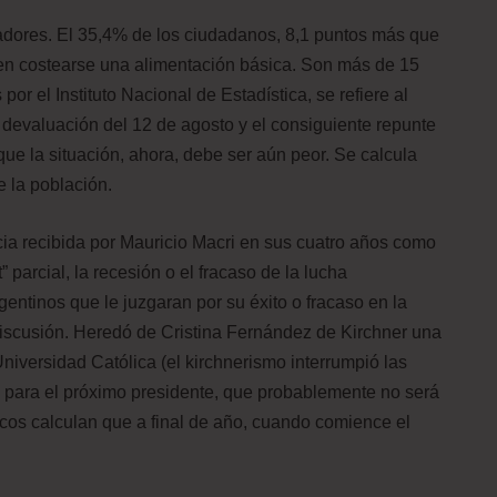
adores. El 35,4% de los ciudadanos, 8,1 puntos más que
en costearse una alimentación básica. Son más de 15
por el Instituto Nacional de Estadística, se refiere al
a devaluación del 12 de agosto y el consiguiente repunte
 que la situación, ahora, debe ser aún peor. Se calcula
e la población.
cia recibida por Mauricio Macri en sus cuatro años como
” parcial, la recesión o el fracaso de la lucha
rgentinos que le juzgaran por su éxito o fracaso en la
 discusión. Heredó de Cristina Fernández de Kirchner una
iversidad Católica (el kirchnerismo interrumpió las
% para el próximo presidente, que probablemente no será
nicos calculan que a final de año, cuando comience el