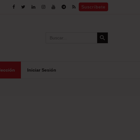
Suscríbete
Search Button
Search
for:
lección
Iniciar Sesión