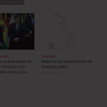
E LA CATEGORÍA
terales
Seguridad
a a su embajador en
Mapa de las megacárceles de
n rechazo a los
América Latina
Milei contra Lula
agosto 4, 2026