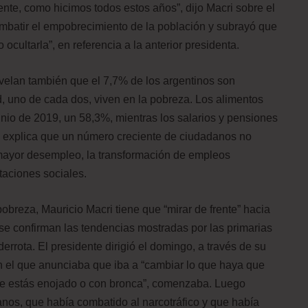
nte, como hicimos todos estos años”, dijo Macri sobre el
mbatir el empobrecimiento de la población y subrayó que
 ocultarla”, en referencia a la anterior presidenta.
revelan también que el 7,7% de los argentinos son
, uno de cada dos, viven en la pobreza. Los alimentos
unio de 2019, un 58,3%, mientras los salarios y pensiones
 explica que un número creciente de ciudadanos no
mayor desempleo, la transformación de empleos
staciones sociales.
obreza, Mauricio Macri tiene que “mirar de frente” hacia
i se confirman las tendencias mostradas por las primarias
derrota. El presidente dirigió el domingo, a través de su
en el que anunciaba que iba a “cambiar lo que haya que
 que estás enojado o con bronca”, comenzaba. Luego
anos, que había combatido al narcotráfico y que había