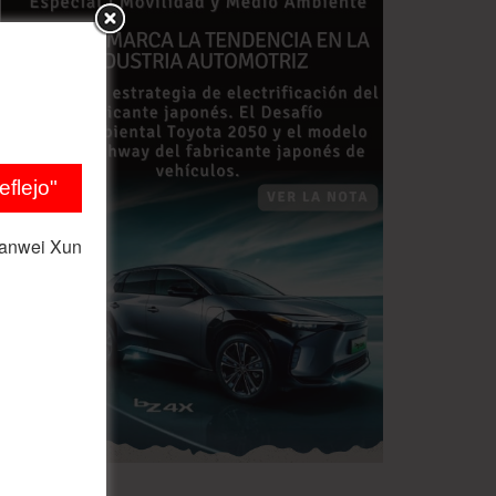
flejo"
ianwei Xun