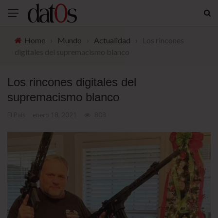
Home
›
Mundo
›
Actualidad
›
Los rincones
digitales del supremacismo blanco
Los rincones digitales del
supremacismo blanco
El País
enero 18, 2021
808