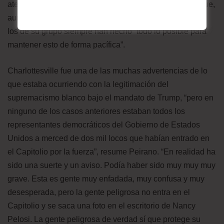
aterrorizado de que los policías quieran matarlo y jura que,
aunque ha dicho “un montón de mierda en internet”, él y
los de su grupo siempre han hecho “todo lo posible para
mantener esto de forma pacífica”.
Charlottesville fue una de las muchas advertencias de lo
que estaba ocurriendo con la legitimación del
supremacismo blanco bajo el mandato de Trump, “pero en
ninguno de los casos anteriores estaban todos los
representantes democráticos del Gobierno de Estados
Unidos a merced de dos mil locos que habían entrado en
el Capitolio por la fuerza”, resume Peirano. “En realidad ha
sido una suerte y un aviso. Podía haber sido muy muy muy
grave. Esta es gente muy enfadada, muy confusa y muy
desesperada, pero la gente peligrosa no entra en el
Capitolio y se saca una foto en el escritorio de Nancy
Pelosi. La gente peligrosa de verdad sí que protege su