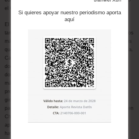
el Capitolio! ¡Es una revolución!”.
Si quieres apoyar nuestro periodismo aporta
aquí
El episodio recuerda un poco a Christopher Cantwell -
también conocido como
the crying nazi
-, uno de los rostros
más emblemáticos de la marcha de nacionalistas blancos
que se hizo en agosto de 2017 en Charlottesville, Virginia.
Cantwell es el personaje principal de un pequeño gran
documental que hizo Vice News sobre aquella marcha,
donde aparece definiéndose con orgullo como alguien
más racista que Donald Trump y asegura que está
preparado para la violencia: “Yo porto un arma, voy al
gimnasio todo el tiempo, me preparo para ser más apto
para la violencia”. Días después de los enfrentamientos en
Charlottesville, que acabaron con un muerto, Cantwell
aparece llorando en un video casero al enterarse de que
hay una orden de arresto en su contra. Dice que está