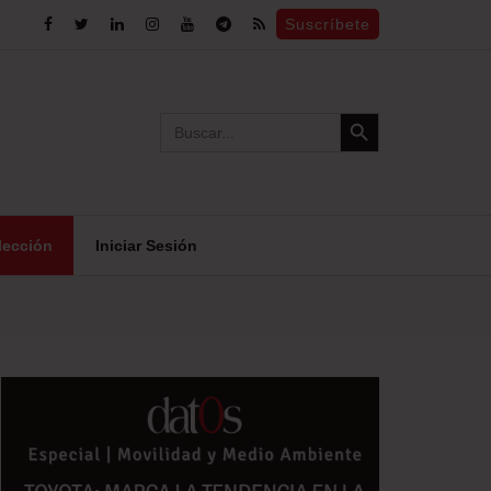
Suscríbete
Search Button
Search
for:
lección
Iniciar Sesión