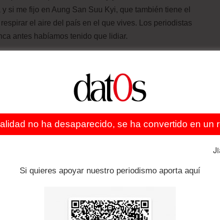
y si me fijo en Aung San Suu Kyi, que también tiene el
spirar el aire del país en el que vives. Los periodistas
ca antes habíamos tenido que lidiar.
ado es festivo nacional en Filipinas. ¿Cree que su hijo
ciales no hubieran existido?
ciales para sanear el nombre del dictador Marcos
l objetivo era cambiar la asociación del nombre de
ealidad no ha desaparecido, se ha convertido en un re
leptócrata a ser el mejor líder que Filipinas haya
a historia cambió delante de nuestros ojos. El escritor
J
 es la lucha de la memoria contra el olvido. Pero no solo
olectivamente se transformó. El dictador Marcos se
Si quieres apoyar nuestro periodismo aporta aquí
as por encima de los hechos»