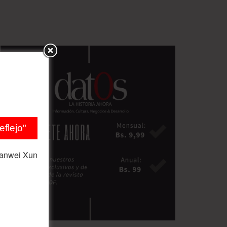
flejo"
ianwei Xun