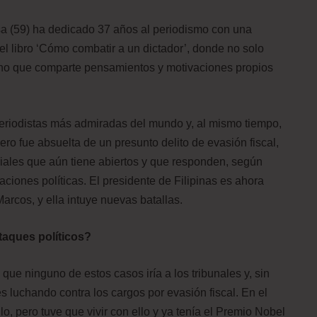
 (59) ha dedicado 37 años al periodismo con una
el libro ‘Cómo combatir a un dictador’, donde no solo
sino que comparte pensamientos y motivaciones propios
 periodistas más admiradas del mundo y, al mismo tiempo,
o fue absuelta de un presunto delito de evasión fiscal,
iciales que aún tiene abiertos y que responden, según
ciones políticas. El presidente de Filipinas es ahora
arcos, y ella intuye nuevas batallas.
taques políticos?
ue ninguno de estos casos iría a los tribunales y, sin
luchando contra los cargos por evasión fiscal. En el
o, pero tuve que vivir con ello y ya tenía el Premio Nobel