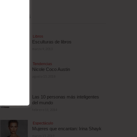
MÁS LEÍDAS
Libros
Esculturas de libros
marzo 9, 2013
Tendencias
Nicole Coco Austin
agosto 15, 2018
Las 10 personas más inteligentes
del mundo
febrero 11, 2014
Espectáculo
Mujeres que encantan: Irina Shayk
marzo 15, 2019