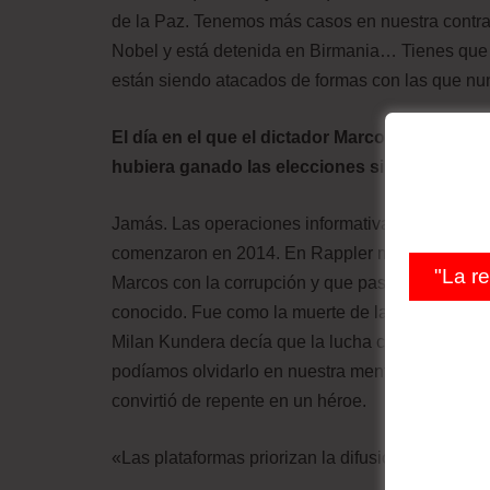
de la Paz. Tenemos más casos en nuestra contra 
Nobel y está detenida en Birmania… Tienes que re
están siendo atacados de formas con las que nun
El día en el que el dictador Marcos fue expuls
hubiera ganado las elecciones si las redes so
Jamás. Las operaciones informativas en redes so
comenzaron en 2014. En Rappler mostramos que e
"La r
Marcos con la corrupción y que pasara de ser un c
conocido. Fue como la muerte de la democracia. L
Milan Kundera decía que la lucha contra el poder
podíamos olvidarlo en nuestra mente, sino que c
convirtió de repente en un héroe.
«Las plataformas priorizan la difusión de mentir