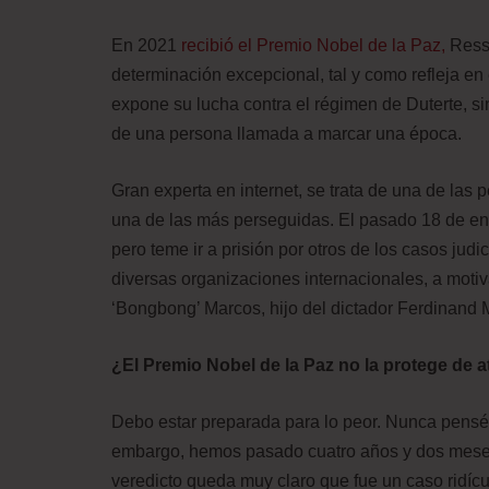
En 2021
recibió el Premio Nobel de la Paz,
Ressa
determinación excepcional, tal y como refleja en 
expone su lucha contra el régimen de Duterte, 
de una persona llamada a marcar una época.
Gran experta en internet, se trata de una de las
una de las más perseguidas. El pasado 18 de ener
pero teme ir a prisión por otros de los casos jud
diversas organizaciones internacionales, a motiva
‘Bongbong’ Marcos, hijo del dictador Ferdinand M
¿El Premio Nobel de la Paz no la protege de a
Debo estar preparada para lo peor. Nunca pensé q
embargo, hemos pasado cuatro años y dos meses 
veredicto queda muy claro que fue un caso ridícul