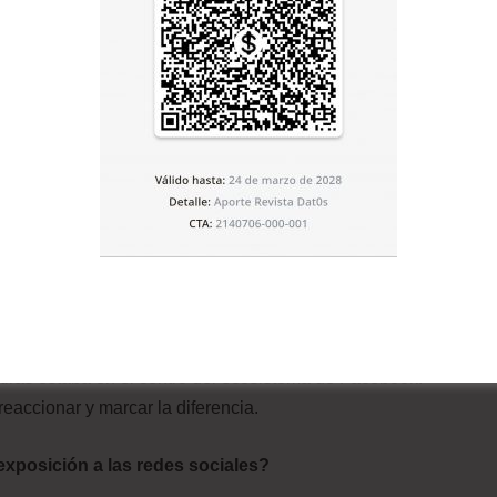
u padre. Algunos miembros de su gabinete son hijos o
 política dinástica feudal, con mucha influencia en
o. Además, se alió con Sara Duterte, la hija del anterior
ella hubiera competido con él quizás el resultado sería
e 140 asociaciones se unieron contra la
efectivamente, ya era demasiado tarde. Al analizar los
iras estaba en el centro del ecosistema de Facebook.
eaccionar y marcar la diferencia.
 exposición a las redes sociales?