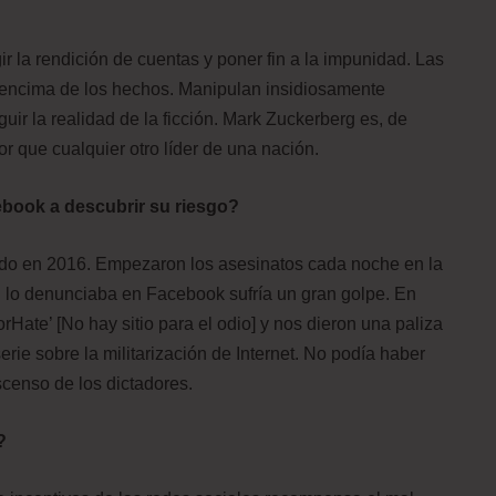
r la rendición de cuentas y poner fin a la impunidad. Las
or encima de los hechos. Manipulan insidiosamente
ir la realidad de la ficción. Mark Zuckerberg es, de
r que cualquier otro líder de una nación.
book a descubrir su riesgo?
odo en 2016. Empezaron los asesinatos cada noche en la
n lo denunciaba en Facebook sufría un gran golpe. En
ate’ [No hay sitio para el odio] y nos dieron una paliza
erie sobre la militarización de Internet. No podía haber
scenso de los dictadores.
?