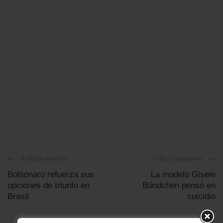
Artículo anterior
Artículo siguiente
Bolsonaro refuerza sus
La modelo Gisele
opciones de triunfo en
Bündchen pensó en
Brasil
suicidio