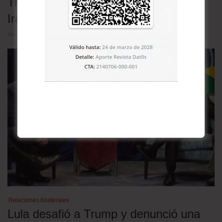
Tres escenarios para la guerra entre
Irán y Estados Unidos
agosto 5, 2026
Relaciones bilaterales
Lula desafió a Trump y denunció una