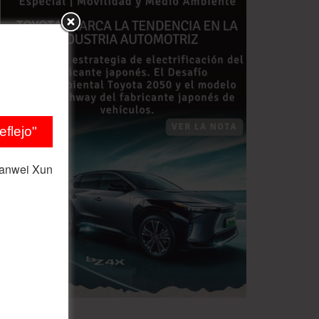
flejo"
ianwei Xun