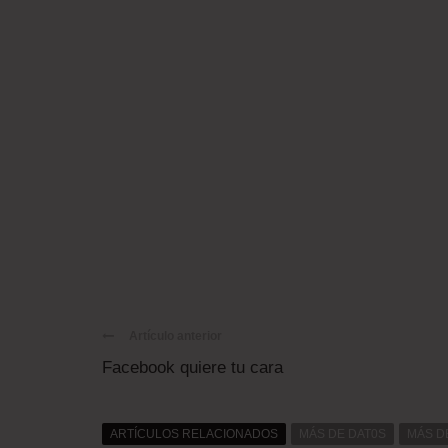
Artículo anterior
Facebook quiere tu cara
ARTÍCULOS RELACIONADOS
MÁS DE DAT0S
MÁS D