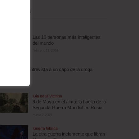
MÁS LEÍDAS
Las 10 personas más inteligentes
del mundo
febrero 11, 2014
Droga
Escalofriante entrevista a un capo de la droga
brasileño
abril 3, 2012
Día de la Victoria
9 de Mayo en el alma: la huella de la
Segunda Guerra Mundial en Rusia
mayo 9, 2025
Guerra híbrida
La otra guerra inclemente que libran