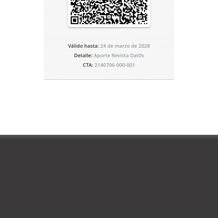
econoció que “hay problemas con algunos rubros por
onsumo. No están adecuados para el sistema”.
ma y no se pueden producir los bienes. El consumo sube si
ión hay un desbalance. Además, las expectativas se
enes y servicios”, especificó.
o” y “nos hemos planteado con el empresariado ir hacia
uente de divisas por) exportaciones que tenemos de
a a US$4.000 a US$6.000 y US$8.000 millones”.