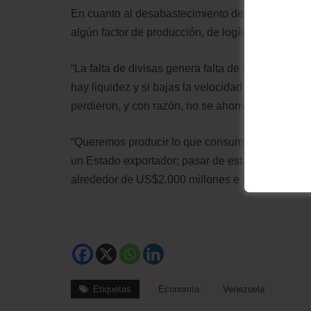
En cuanto al desabastecimiento de productos, r
algún factor de producción, de logística y de c
“La falta de divisas genera falta de materia pri
hay liquidez y si bajas la velocidad de producc
perdieron, y con razón, no se ahorra se buscan bi
“Queremos producir lo que consume el venezolan
un Estado exportador; pasar de esta raquítica (f
alrededor de US$2.000 millones e ir doblándol
Etiquetas
Economía
Venezuela