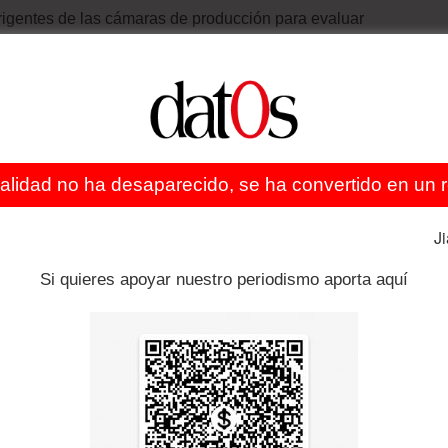
irigentes de las cámaras de producción para evaluar
tuaria y reclamos laborales.
las cámaras regionales para tener la visión total” de sus
sfuerzo para sostener la economía y buscar el bienestar
ealidad no ha desaparecido, se ha convertido en un re
ba, el que pone la ansiedad en la sociedad venezolana” y
J
Si quieres apoyar nuestro periodismo aporta aquí
 aceleren la mejor conducta de la economía, tanto de
 está trabajando fuertemente”, expresó.
refirió a la asignación de divisas, diciendo que el país
tó “¿eso es suficiente o no? Claro que es suficiente.
buscan (las divisas) y se les dan”.