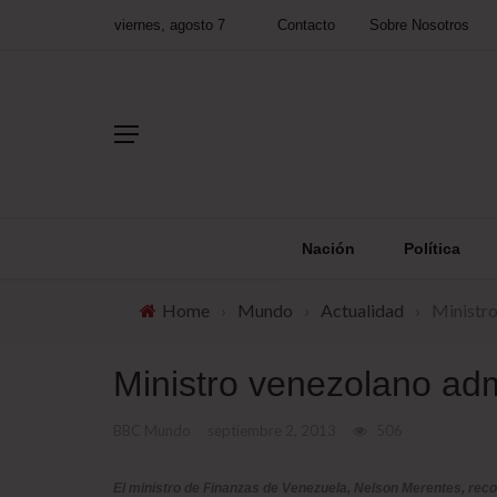
viernes, agosto 7
Contacto
Sobre Nosotros
Nación
Política
Home
›
Mundo
›
Actualidad
›
Ministr
Ministro venezolano ad
BBC Mundo
septiembre 2, 2013
506
El ministro de Finanzas de Venezuela, Nelson Merentes, reco