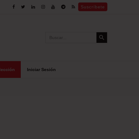
Suscríbete
Search Button
Search
for:
lección
Iniciar Sesión