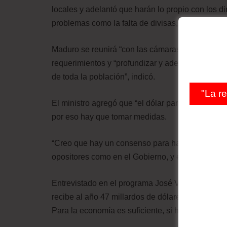
locales y adelantó que harán lo propio con los d
problemas como la falta de divisas, logística por
Maduro se reunirá “con las cámaras sectoriales y 
requerimientos y “profundizar y adelantar este e
de toda la población”, indicó.
"La r
El ministro agregó que “el dólar paralelo pertur
por eso hay que tomar medidas.
“Creo que hay un consenso para hacer cosas que
opositores como en el Gobierno, y el Parlamento
Entrevistado en el programa José Vicente Hoy, se 
recibe al año 47 millardos de dólares y se pregun
Para la economía es suficiente, si hay atrasos se 