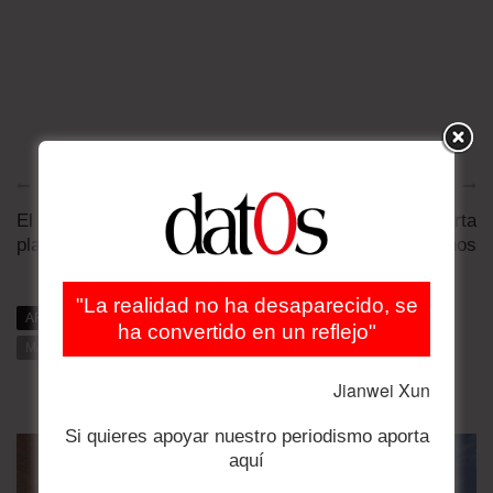
Artículo anterior
Artículo siguiente
El mundo Mundial: El
A mayo, Bolivia exporta
play no es fair
más e importa menos
"La realidad no ha desaparecido, se
ARTÍCULOS RELACIONADOS
MÁS DE DAT0S
ha convertido en un reflejo"
MÁS DE LA CATEGORÍA
Jianwei Xun
Si quieres apoyar nuestro periodismo aporta
aquí