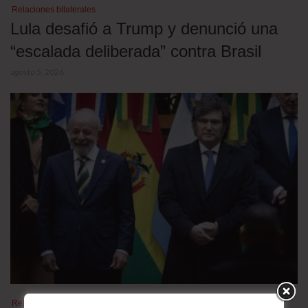
Relaciones bilaterales
Lula desafió a Trump y denunció una
“escalada deliberada” contra Brasil
agosto 5, 2026
Relaciones bilaterales