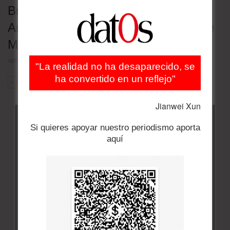
Brasil retira a su embajador en
Argentina en rechazo a los insultos de
Milei contra Lula
agosto 5, 2026
"La realidad no ha desaparecido, se
ha convertido en un reflejo"
ANT
SIG
Jianwei Xun
Si quieres apoyar nuestro periodismo aporta
aquí