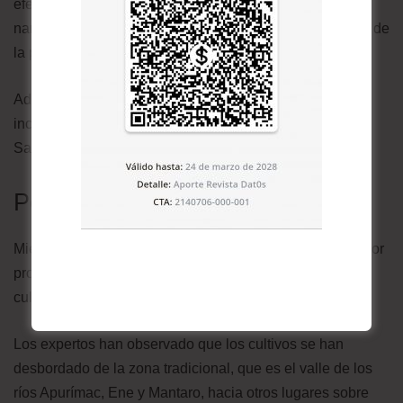
efecto significativo en las economías de las redes de
narcotráfico o si simplemente refleja el aumento general de
la producción de cocaína.
Además, “las redes criminales consideran que las
incautaciones son partes del costo del negocio”, afirma
Saffon.
Perú y Bolivia
Mientras eso ocurre en Colombia, Perú, el segundo mayor
productor, ha registrado un aumento sostenido de los
cultivos de coca en los últimos cinco años.
Los expertos han observado que los cultivos se han
desbordado de la zona tradicional, que es el valle de los
ríos Apurímac, Ene y Mantaro, hacia otros lugares sobre