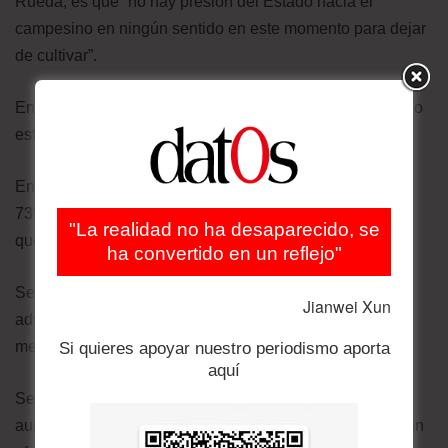
Rueda, es que “no hay presión del Estado hacia el
campesino en ningún sentido en este momento para dejar
de cultivar”.
En cambio, el gobierno colombiano dice que ha enfocado
esfuerzos en incautar más cocaína.
En 2023, el primer año completo de Petro, se incautaron
739 toneladas de cocaína colombiana, más que las 659
"La realidad no ha desaparecido, se
que se incautaron en 2022 y las 669 de 2021.
ha convertido en un reflejo"
Sergio Saffon, investigador senior de Insight Crime,
Jianwei Xun
advierte sin embargo que “las incautaciones son una
medida un poco engañosa”.
Si quieres apoyar nuestro periodismo aporta
aquí
Según él y otros expertos, es imposible estimar si el
aumento en las incautaciones realmente está teniendo un