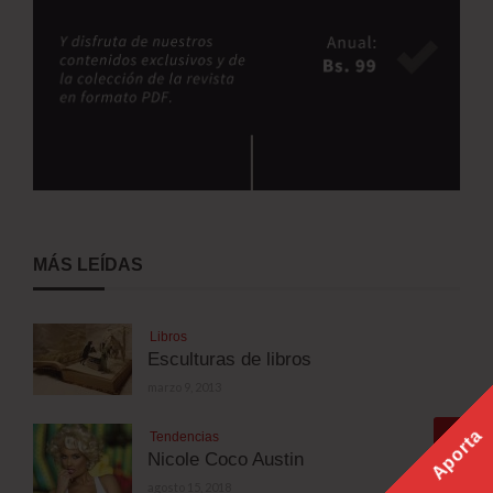
MÁS LEÍDAS
Libros
Esculturas de libros
marzo 9, 2013
Aporta
Tendencias
Nicole Coco Austin
agosto 15, 2018