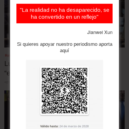
"La realidad no ha desaparecido, se
ha convertido en un reflejo"
Jianwei Xun
Si quieres apoyar nuestro periodismo aporta
aquí
Relaciones bilaterales
Lula desafió a Trump y denunció una
“escalada deliberada” contra Brasil
agosto 5, 2026