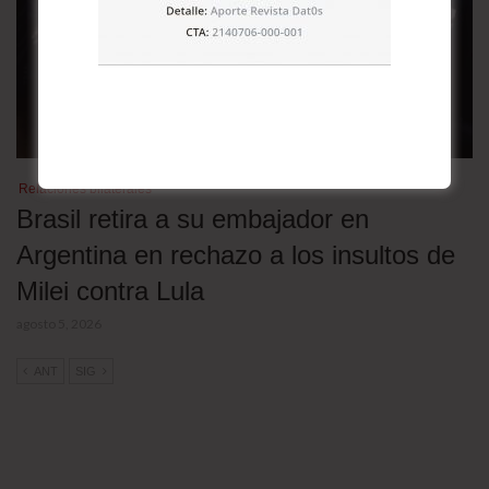
Relaciones bilaterales
Brasil retira a su embajador en
Argentina en rechazo a los insultos de
Milei contra Lula
agosto 5, 2026
ANT
SIG