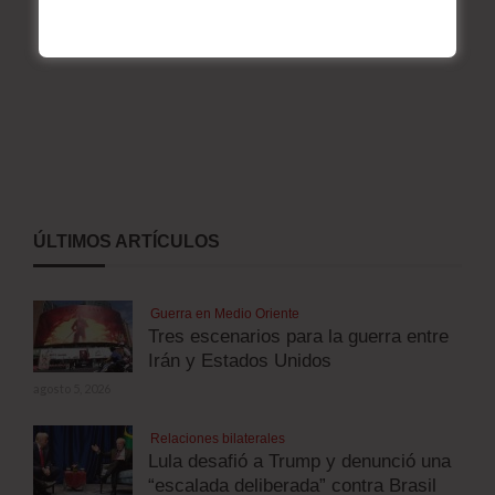
ÚLTIMOS ARTÍCULOS
Guerra en Medio Oriente
Tres escenarios para la guerra entre
Irán y Estados Unidos
agosto 5, 2026
Relaciones bilaterales
Lula desafió a Trump y denunció una
“escalada deliberada” contra Brasil