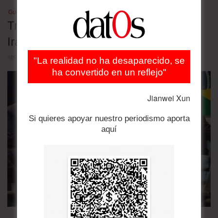
Guerra en Medio Oriente
Tres escenarios para la guerra entre
Irán y Estados Unidos
agosto 5, 2026
"La realidad no ha desaparecido, se
ha convertido en un reflejo"
Jianwei Xun
Si quieres apoyar nuestro periodismo aporta
aquí