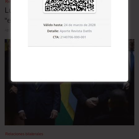
Relaciones bilaterales
Lula desafió a Trump y denunció una
“escalada deliberada” contra Brasil
agosto 5, 2026
Relaciones bilaterales