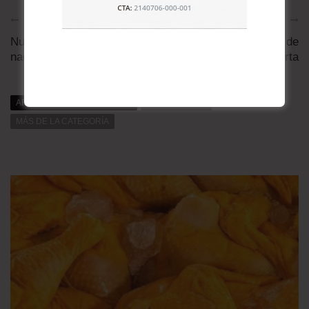
Artículo anterior
Artículo siguiente
Nuestras tres
La voz inspiradora de
nacionalidades
Evo y Rigoberta
ARTÍCULOS RELACIONADOS
MÁS DE DAT0S
MÁS DE LA CATEGORÍA