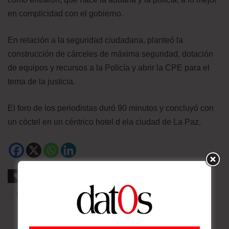
en complicidad con el gobierno.
En relación a la seguridad ciudadana, planteó la
construcción de cárceles de máxima seguridad, dotación
de equipos y recursos a la Policía y abrir la CPE para el
tema de la justicia.
El foro de los periodistas duró 90 minutos y concluyó con
un cóctel en un céntrico hotel d ela ciudad de La Paz.
Etiquetas
Candidato
Elecciones 2014
MSM
PDC
Proselitismo
UD