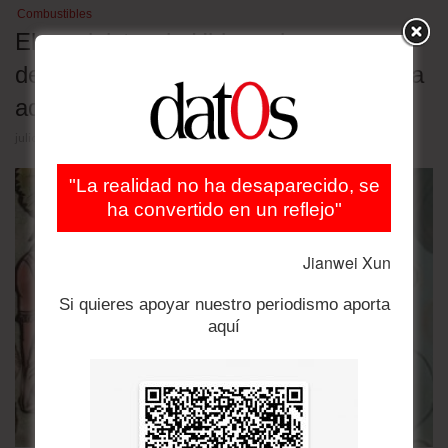
Combustibles
El exministro de Hidrocarburos es
detenido por la distribución de gasolina
adulterada
julio 29, 2026
"La realidad no ha desaparecido, se
ha convertido en un reflejo"
Jianwei Xun
Si quieres apoyar nuestro periodismo aporta
aquí