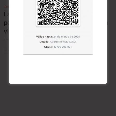
Patrimonio cultural
Las lenguas nativas en Bolivia en
peligro: 30 de las 36 oficiales están en
vías de extinción
julio 23, 2026
ANT
SIG