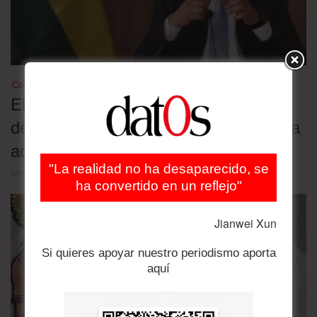
Combustibles
El exministro de Hidrocarburos es
detenido por la distribución de gasolina
adulterada
"La realidad no ha desaparecido, se
julio 29, 2026
ha convertido en un reflejo"
Jianwei Xun
Si quieres apoyar nuestro periodismo aporta
aquí