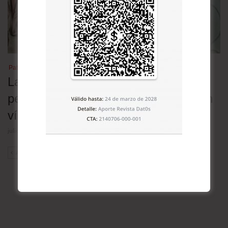
Patrimonio cultural
Las lenguas nativas en Bolivia en
peligro: 30 de las 36 oficiales están en
vías de extinción
julio 23, 2026
ANT
SIG