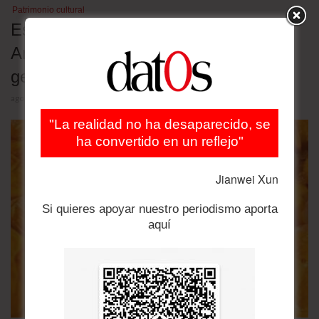
Patrimonio cultural
Estudio revela geoglifos ocultos en la
Amazonia y revive paralelo con
geometría de Pitágoras
agosto 5, 2026
"La realidad no ha desaparecido, se
ha convertido en un reflejo"
Jianwei Xun
Si quieres apoyar nuestro periodismo aporta
aquí