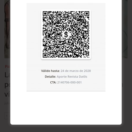
Patrimonio cultural
Las lenguas nativas en Bolivia en
peligro: 30 de las 36 oficiales están en
vías de extinción
julio 23, 2026
ANT
SIG