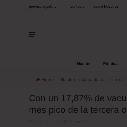
jueves, agosto 6
Contacto
Sobre Nosotros
Nación
Política
Home
›
Nación
›
Actualidad
›
Con un 1
Con un 17,87% de vacun
mes pico de la tercera o
El Deber
mayo 31, 2021
794