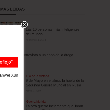
MÁS LEÍDAS
Las 10 personas más inteligentes
del mundo
febrero 11, 2014
Droga
Escalofriante entrevista a un capo de la droga
brasileño
flejo"
abril 3, 2012
ianwei Xun
Día de la Victoria
9 de Mayo en el alma: la huella de la
Segunda Guerra Mundial en Rusia
mayo 9, 2025
Guerra híbrida
La otra guerra inclemente que libran