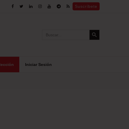
Suscríbete
Search Button
Search
for:
lección
Iniciar Sesión