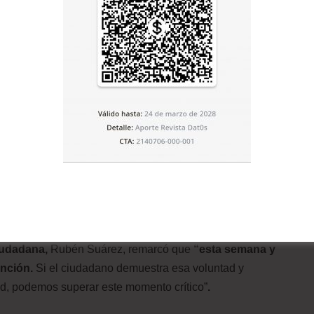
 casos y en la siguiente se subió a 5.880 a la semana,
tre entre 7.000 u 8.000 casos, pero las restricciones
vimos un ascenso con mayor intensidad que el anterior.
alló.
, pero no se puede ser optimistas, pues
Santa Cruz
oyección de los epidemiólogos, el pico de esta
tercera ola
evas restricciones de circulación en la ciudad, desde la
enario, en el pico de la tercera ola s
e podría alcanzar
iudadana,
Rubén Suárez, remarcó que
“esta semana y
ención.
Si el ciudadano demuestra esa voluntad y
ad, podemos superar este momento crítico”
.