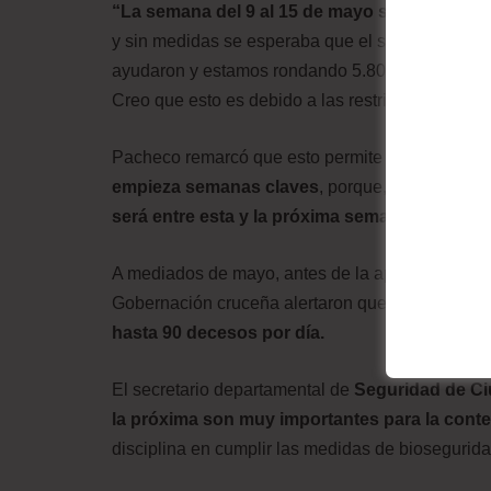
“La semana del 9 al 15 de mayo se tenía 4.698
y sin medidas se esperaba que el sábado se regis
ayudaron y estamos rondando 5.800 casos. No tu
Creo que esto es debido a las restricciones
“
, det
Pacheco remarcó que esto permite dar un respiro
empieza semanas claves
, porque, según la pr
será entre esta y la próxima semana.
A mediados de mayo, antes de la aplicación de nu
Gobernación cruceña alertaron que, en el peor esc
hasta 90 decesos por día.
El secretario departamental de
Seguridad de C
la próxima son muy importantes para la cont
disciplina en cumplir las medidas de biosegurid