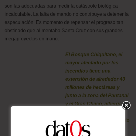
son las adecuadas para medir la catástrofe biológica
incalculable. La falta de mando no contribuye a detener la
especulación. Es momento de repensar el progreso tan
obstinado que alimentaba Santa Cruz con sus grandes
megaproyectos en mano.
El Bosque Chiquitano, el
mayor afectado por los
incendios tiene una
extensión de alrededor 40
millones de hectáreas y
junto a la zona del Pantanal
y el Gran Chaco, alberga
alrededor del 36% de la
extensión del departamento
de Santa Cruz.