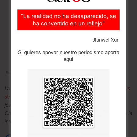
"La realidad no ha desaparecido, se
ha convertido en un reflejo"
Jianwei Xun
Si quieres apoyar nuestro periodismo aporta
aquí
Edición 225 | Sep 2019
La presente nota fue publicada en la
edición 225 de dat0s
de septiembre de 2019.
Entonces miles de brigadistas,
jóvenes sobre todo desafiando el peligro marcharon a la
Chiquitania para contener el lastre que dejaba a su paso la
intensidad del fuego.