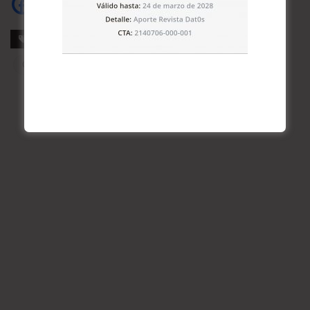
Etiquetas
Agroindustria
Amazonas
Bolivia
Chiquitanía
Incendios Forestales
Santa Cruz