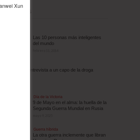
ianwei Xun
MÁS LEÍDAS
Las 10 personas más inteligentes
del mundo
febrero 11, 2014
Droga
Escalofriante entrevista a un capo de la droga
brasileño
abril 3, 2012
Día de la Victoria
9 de Mayo en el alma: la huella de la
Segunda Guerra Mundial en Rusia
mayo 9, 2025
Guerra híbrida
La otra guerra inclemente que libran