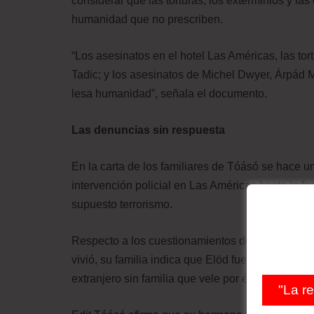
considerar que las torturas, los exterminios y las
humanidad que no prescriben.
“Los asesinatos en el hotel Las Américas, las tor
Tadic; y los asesinatos de Michel Dwyer, Árpád
lesa humanidad”, señala el documento.
Las denuncias sin respuesta
En la carta de los familiares de Tóásó se hace un
intervención policial en Las Américas hasta la fe
supuesto terrorismo.
Respecto a los cuestionamientos del porqué el h
vivió, su familia indica que Elöd fue “atrapado”por
extranjero sin familia que vele por él.
"La r