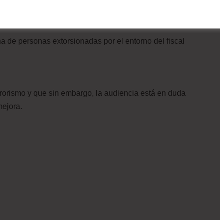
 de personas extorsionadas por el entorno del fiscal
errorismo y que sin embargo, la audiencia está en duda
mejora.