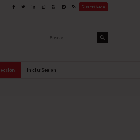
Suscríbete
Search Button
Search
for:
lección
Iniciar Sesión