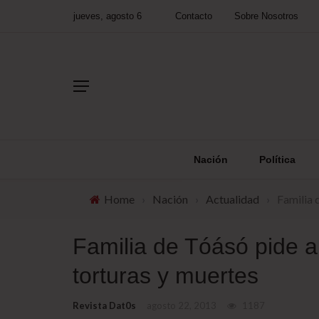
jueves, agosto 6
Contacto
Sobre Nosotros
Nación
Política
Home
›
Nación
›
Actualidad
›
Familia 
Familia de Tóásó pide al
torturas y muertes
Revista Dat0s
agosto 22, 2013
1187