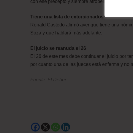
con ese precepto y siempre atropelló.
Tiene una lista de extorsionados
Ronald Castedo afirmó ayer que tiene una nómina
Soza y que hablará más adelante.
El juicio se reanuda el 26
El 26 de este mes debe continuar el juicio por t
por cuanto una de las jueces está enferma y no 
Fuente: El Deber