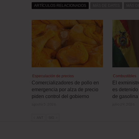
ARTÍCULOS RELACIONADOS
MÁS DE DAT0S
MÁS D
Especulación de precios
Combustibles
Comercializadores de pollo en
El exminist
emergencia por alza de precio
es detenido 
piden control del gobierno
de gasolina
agosto 5, 2026
julio 29, 2026
ANT
SIG