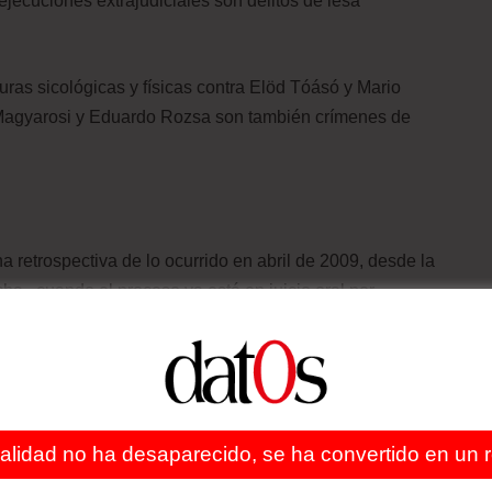
 ejecuciones extrajudiciales son delitos de lesa
turas sicológicas y físicas contra Elöd Tóásó y Mario
 Magyarosi y Eduardo Rozsa son también crímenes de
a retrospectiva de lo ocurrido en abril de 2009, desde la
cha, cuando el proceso ya está en juicio oral por
úngaro recién hizo públicas las revelaciones de lo que
 el estrés y el trauma que sufrió en el país por ser un
ealidad no ha desaparecido, se ha convertido en un re