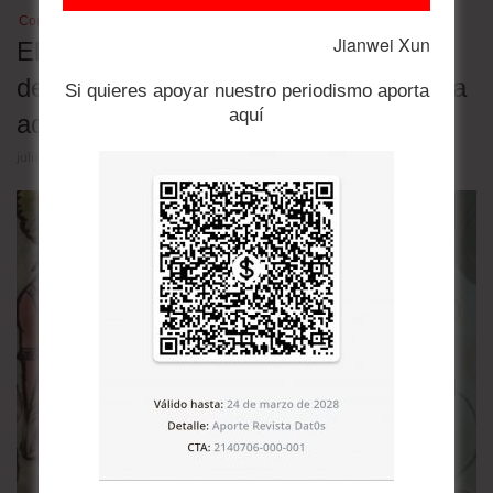
Combustibles
Jianwei Xun
El exministro de Hidrocarburos es
detenido por la distribución de gasolina
Si quieres apoyar nuestro periodismo aporta
aquí
adulterada
julio 29, 2026