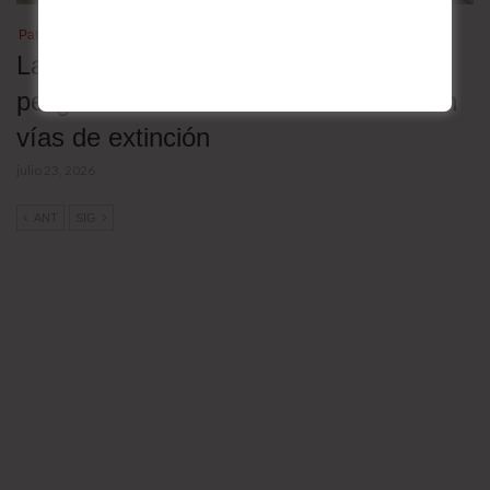
Patrimonio cultural
Las lenguas nativas en Bolivia en
peligro: 30 de las 36 oficiales están en
vías de extinción
julio 23, 2026
ANT
SIG