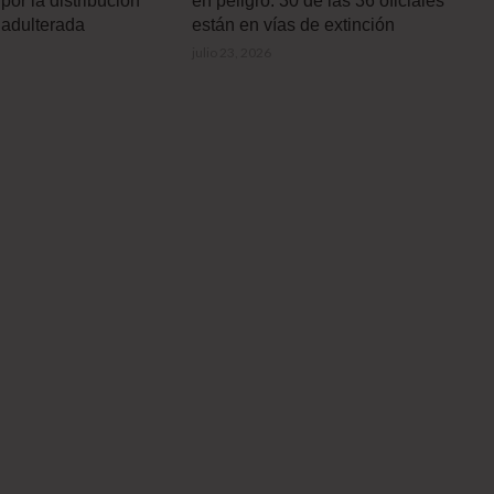
por la distribución
en peligro: 30 de las 36 oficiales
 adulterada
están en vías de extinción
julio 23, 2026