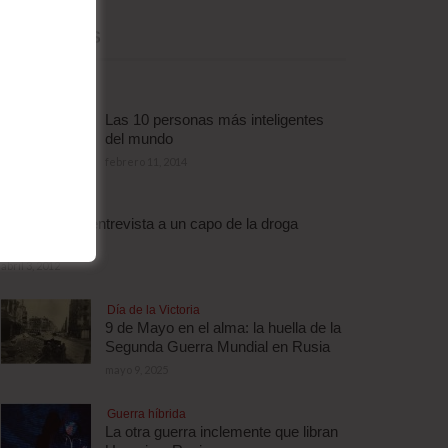
MÁS LEÍDAS
Las 10 personas más inteligentes
del mundo
febrero 11, 2014
Droga
Escalofriante entrevista a un capo de la droga
brasileño
abril 3, 2012
Día de la Victoria
9 de Mayo en el alma: la huella de la
Segunda Guerra Mundial en Rusia
mayo 9, 2025
Guerra híbrida
La otra guerra inclemente que libran