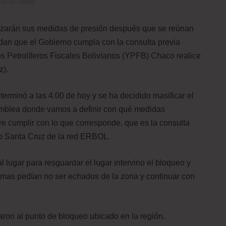
to: El Deber
lizarán sus medidas de presión después que se reúnan
an que el Gobierno cumpla con la consulta previa
s Petrolíferos Fiscales Bolivianos (YPFB) Chaco realice
z).
erminó a las 4.00 de hoy y se ha decidido masificar el
amblea donde vamos a definir con qué medidas
e cumplir con lo que corresponde, que es la consulta
dio Santa Cruz de la red ERBOL.
al lugar para resguardar el lugar intervino el bloqueo y
rimas pedían no ser echados de la zona y continuar con
aron al punto de bloqueo ubicado en la región.