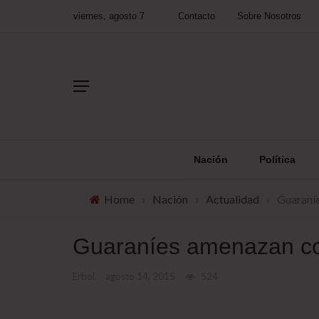
viernes, agosto 7
Contacto
Sobre Nosotros
Nación
Política
Home
›
Nación
›
Actualidad
›
Guaraníe
Guaraníes amenazan con
Erbol
agosto 14, 2015
524