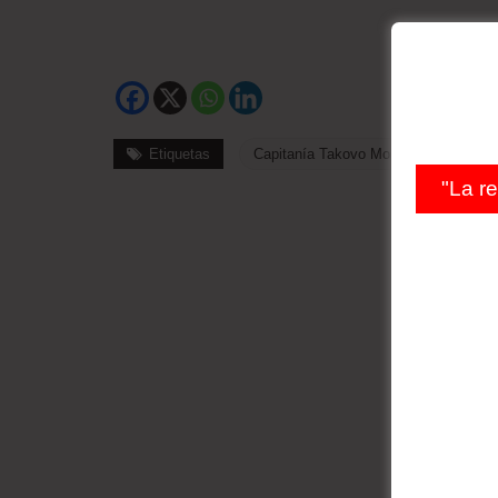
Etiquetas
Capitanía Takovo Mora
YPFB
"La r