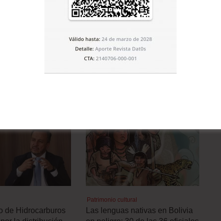
Artículo siguiente
40% de coca no se comercializa en mercados
legales
E LA CATEGORÍA
Patrimonio cultural
ro de Hidrocarburos
Las lenguas nativas en Bolivia