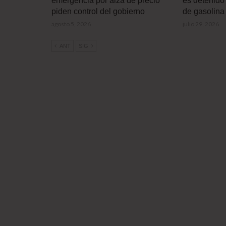
emergencia por alza de precio
es detenido 
piden control del gobierno
de gasolina
agosto 5, 2026
julio 29, 2026
ANT
SIG