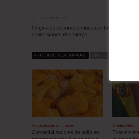
Artículo anterior
Originales desnudos muestran las
contorsiones del cuerpo
ARTÍCULOS RELACIONADOS
MÁS DE DAT0S
MÁS D
Especulación de precios
Combustibles
Comercializadores de pollo en
El exminist