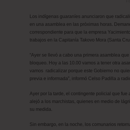
Fo
Los indígenas guaraníes anunciaron que radica
en una asamblea en las próximas horas. Demand
correspondiente para que la empresa Yacimiento
trabajos en la Capitanía Takovo Mora (Santa Cru
“Ayer se llevó a cabo una primera asamblea que t
bloqueo. Hoy a las 10.00 vamos a tener otra as
vamos radicalizar porque este Gobierno no quier
previa e informada”, informó Celso Padilla a ra
Ayer por la tarde, el contingente policial que fue 
alejó a los marchistas, quienes en medio de lág
su medida.
Sin embargo, en la noche, los comunarios retorn