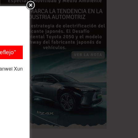
flejo"
ianwei Xun