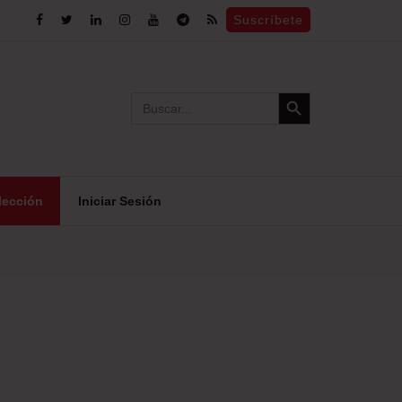
Suscríbete
Search Button
Search
for:
lección
Iniciar Sesión