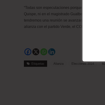
“Todas son especulaciones porque orgánicamente
Quispe, ni en el magistrado Gualberto Cusi, per
tendremos una reunión se avanzará un poco más,
alianza con el partido Verde, el CONAMAQ, inclu
Etiquetas
Alianza
Elecciones 2014
M