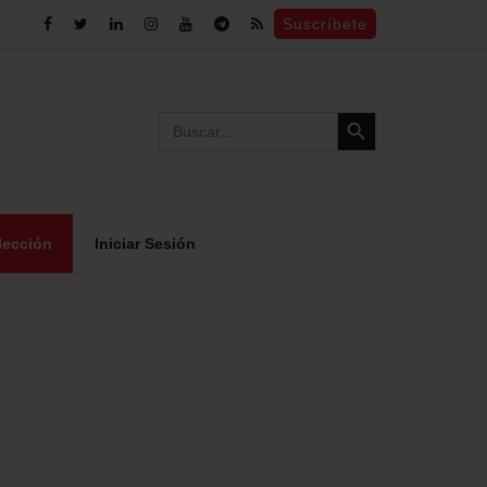
Suscríbete
Search Button
Search
for:
lección
Iniciar Sesión