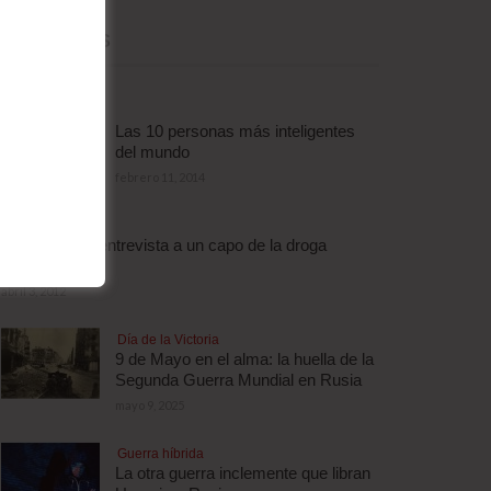
MÁS LEÍDAS
Las 10 personas más inteligentes
del mundo
febrero 11, 2014
Droga
Escalofriante entrevista a un capo de la droga
brasileño
abril 3, 2012
Día de la Victoria
9 de Mayo en el alma: la huella de la
Segunda Guerra Mundial en Rusia
mayo 9, 2025
Guerra híbrida
La otra guerra inclemente que libran