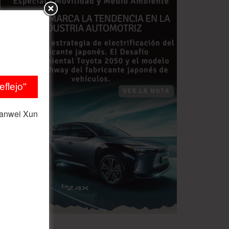
flejo"
ianwei Xun