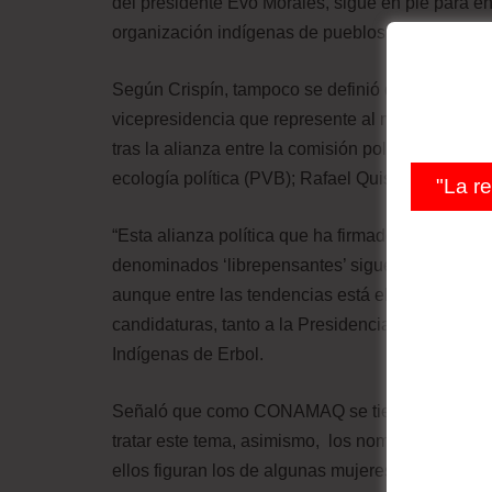
del presidente Evo Morales, sigue en pie para en
organización indígenas de pueblos de tierras alta
Según Crispín, tampoco se definió de forma orgá
vicepresidencia que represente al movimiento in
tras la alianza entre la comisión política del CO
ecología política (PVB); Rafael Quispe y Margot S
"La r
“Esta alianza política que ha firmado el CONA
denominados ‘librepensantes’ sigue adelante porqu
aunque entre las tendencias está el partido Verde
candidaturas, tanto a la Presidencia como a la V
Indígenas de Erbol.
Señaló que como CONAMAQ se tiene previsto par
tratar este tema, asimismo, los nombres de los c
ellos figuran los de algunas mujeres.