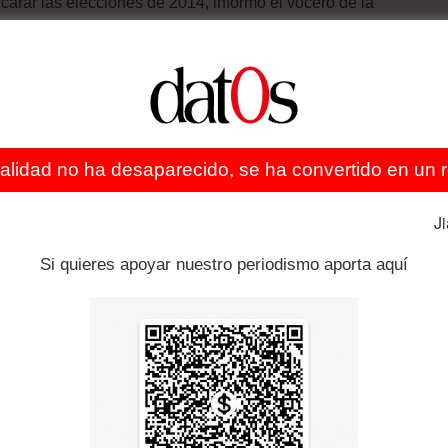
carar las elecciones de 2014, informó el vocero de la
s del país, David Crispín.
nica los nombres de los candidatos a la presidencia y
dígena, pese a que en las últimas horas trascendió que
NAMAQ y el Partido Verde de Bolivia – instrumento por la
oria eran los elegidos de ese frente.
ealidad no ha desaparecido, se ha convertido en un re
MAQ con la diputada Rebeca Delgado y otros
J
e si bien no se ha definido la sigla con la que se va ir,
Si quieres apoyar nuestro periodismo aporta aquí
 de Bolivia, tampoco se ha definido hasta la fecha las
icepresidencia”, declaró a la Agencia de Noticias
a el 8 de noviembre una Tantachawi (reunión) para
andidatos, que no quiso adelantar, pero dijo que entre