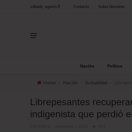
sábado, agosto 8
Contacto
Sobre Nosotros
Nación
Política
Home
›
Nación
›
Actualidad
›
Librepes
Librepesantes recuperar
indigenista que perdió 
ANF/ERBOL
noviembre 1, 2013
851