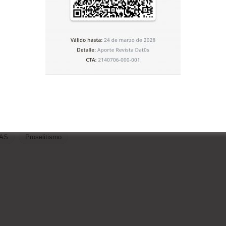
 no hay un candidato definido, ni en el hermano Rafael
o sí barajamos varios nombres. El 8 de noviembre
 no crea que se defina totalmente, pero se avanzará. La
so la CIDOB sigue adelante”, puntualizó.
AS
Proselitismo