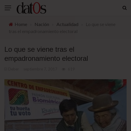
Home
›
Nación
›
Actualidad
›
Lo que se viene
tras el empadronamiento electoral
Lo que se viene tras el
empadronamiento electoral
El Deber
septiembre 7, 2017
619