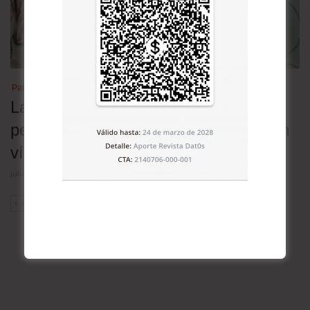
Patrimonio cultural
Las lenguas nativas en Bolivia en
peligro: 30 de las 36 oficiales están en
vías de extinción
julio 23, 2026
ANT
SIG