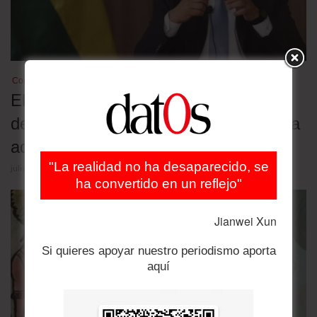
Combustibles
El exministro de Hidrocarburos es
detenido por la distribución de gasolina
adulterada
"La realidad no ha desaparecido, se
julio 29, 2026
ha convertido en un reflejo"
Jianwei Xun
Si quieres apoyar nuestro periodismo aporta
aquí