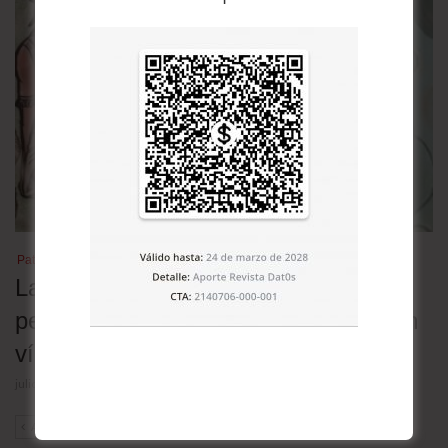
Patrimonio cultural
Las lenguas nativas en Bolivia en
peligro: 30 de las 36 oficiales están en
vías de extinción
julio 23, 2026
ANT
SIG