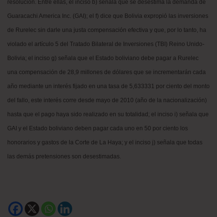
resolución. Entre ellas, el inciso b) señala que se desestima la demanda de
Guaracachi America Inc. (GAI); el f) dice que Bolivia expropió las inversiones
de Rurelec sin darle una justa compensación efectiva y que, por lo tanto, ha
violado el artículo 5 del Tratado Bilateral de Inversiones (TBI) Reino Unido-
Bolivia; el inciso g) señala que el Estado boliviano debe pagar a Rurelec
una compensación de 28,9 millones de dólares que se incrementarán cada
año mediante un interés fijado en una tasa de 5,633331 por ciento del monto
del fallo, este interés corre desde mayo de 2010 (año de la nacionalización)
hasta que el pago haya sido realizado en su totalidad; el inciso i) señala que
GAI y el Estado boliviano deben pagar cada uno en 50 por ciento los
honorarios y gastos de la Corte de La Haya; y el inciso j) señala que todas
las demás pretensiones son desestimadas.