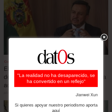
Combustibles
El exministro de Hidrocarburos es
"La realidad no ha desaparecido, se
detenido por la distribución de gasolina
ha convertido en un reflejo"
adulterada
julio 29, 2026
Jianwei Xun
Si quieres apoyar nuestro periodismo aporta
aquí