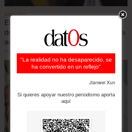
Combustibles
El exministro de Hidrocarburos es
detenido por la distribución de gasolina
adulterada
julio 29, 2026
"La realidad no ha desaparecido, se
ha convertido en un reflejo"
Jianwei Xun
Si quieres apoyar nuestro periodismo aporta
aquí