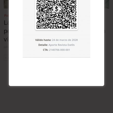
Patrimonio cultural
Las lenguas nativas en Bolivia en
peligro: 30 de las 36 oficiales están en
vías de extinción
julio 23, 2026
ANT
SIG