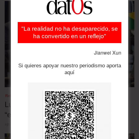
"La realidad no ha desaparecido, se
ha convertido en un reflejo"
Jianwei Xun
Si quieres apoyar nuestro periodismo aporta
aquí
Relaciones bilaterales
Lula desafió a Trump y denunció una
“escalada deliberada” contra Brasil
agosto 5, 2026