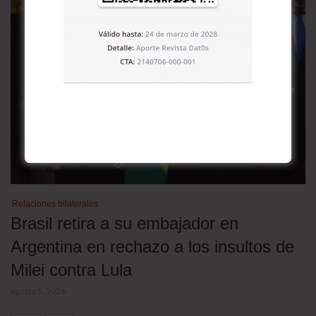
Relaciones bilaterales
Brasil retira a su embajador en
Argentina en rechazo a los insultos de
Milei contra Lula
agosto 5, 2026