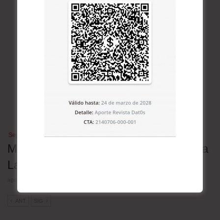
Seguridad
Mapa de las megacárceles de América
Latina
agosto 4, 2026
ANT
SIG