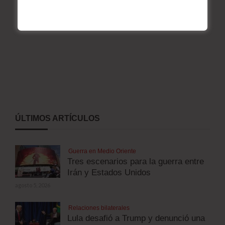
ÚLTIMOS ARTÍCULOS
Guerra en Medio Oriente
Tres escenarios para la guerra entre
Irán y Estados Unidos
agosto 5, 2026
Relaciones bilaterales
Lula desafió a Trump y denunció una