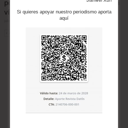
peligro: 30 de las 36 oficiales están en
vías de extinción
Si quieres apoyar nuestro periodismo aporta
aquí
julio 23, 2026
ANT
SIG