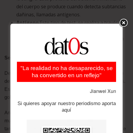
del cuerpo se produce cuando detecta subtancias
dañinas, llamadas antígenos.
Antígeno
Este tipo de test se realiza a través de
una muestra nasal o de saliva y detecta la
proteína del virus de manera rápida: en cuestión
de 10 a 15 minutos.
Se amplía detección en Santa Cruz
"La realidad no ha desaparecido, se
Desde el ingreso del virus en territorio nacional, el foco
ha convertido en un reflejo"
de la infección se centró en Santa Cruz, al oriente el país.
Este departamento se constituyó en la región más
Jianwei Xun
golpeada por la Covid-19.
Si quieres apoyar nuestro periodismo aporta
aquí
Ante la segunda ola de contagios, las autoridades
municipales y departamentales optaron por reforzar las
tareas de detección masiva para la atención temprana de