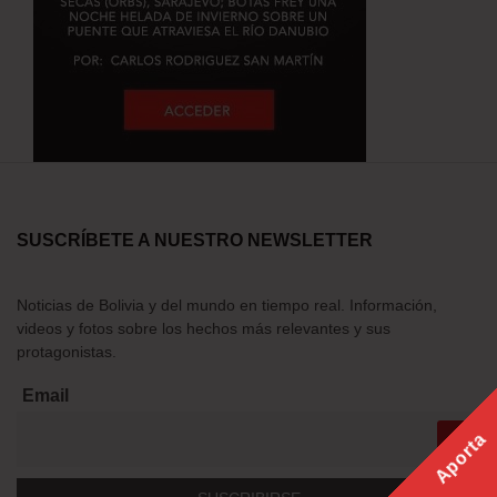
SUSCRÍBETE A NUESTRO NEWSLETTER
Noticias de Bolivia y del mundo en tiempo real. Información,
videos y fotos sobre los hechos más relevantes y sus
protagonistas.
Email
Aporta