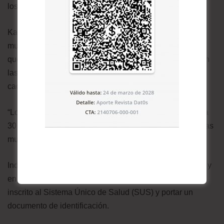
los enfermos y el corte de la cadena de transmisión.
Katherine Cuéllar, directora general de Salud del
municipio de Santa Cruz, señaló -según la agencia ABI-
que en dicha urbe, al menos 11 centros de salud realizan
las pruebas masivas y gratuitas de antígeno nasal. En
cada punto se hacen hasta 100 pruebas al día.
“Los resultados del diagnóstico se pueden lograr en 15 a
30 minutos y tienen un 98% de confiabilidad. Son pruebas
muy seguras”, manifestó Cuéllar.
Indicó que en estos nosocomios atienden todos los días y
en cualquier horario. Lo único que se requiere es estar
inscrito al Sistema Único de Salud (SUS) y portar un
documento de identificación.