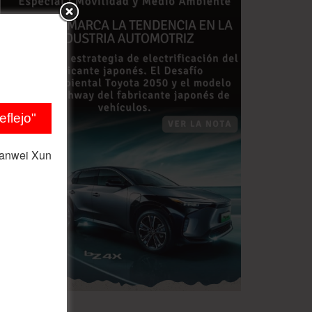
flejo"
ianwei Xun