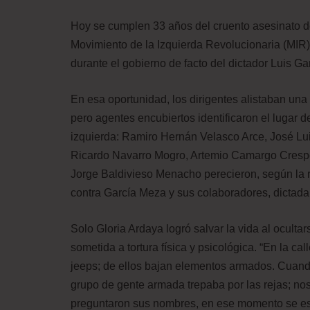
Hoy se cumplen 33 años del cruento asesinato de 
Movimiento de la Izquierda Revolucionaria (MIR)
durante el gobierno de facto del dictador Luis G
En esa oportunidad, los dirigentes alistaban una
pero agentes encubiertos identificaron el lugar d
izquierda: Ramiro Hernán Velasco Arce, José L
Ricardo Navarro Mogro, Artemio Camargo Cresp
Jorge Baldivieso Menacho perecieron, según la r
contra García Meza y sus colaboradores, dictada 
Solo Gloria Ardaya logró salvar la vida al ocult
sometida a tortura física y psicológica. “En la c
jeeps; de ellos bajan elementos armados. Cuand
grupo de gente armada trepaba por las rejas; no
preguntaron sus nombres, en ese momento se esc