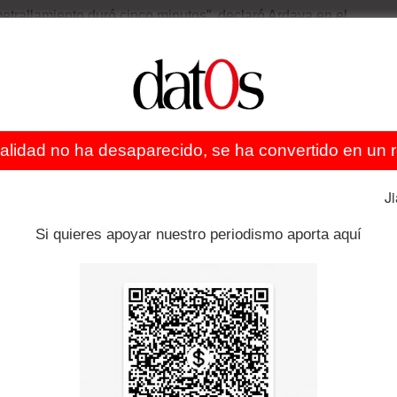
etrallamiento duró cinco minutos”, declaró Ardaya en el
ndena de 30 años de presidio, pero sometido a cuidados
l relato de Adhemar Alarcón, un agente gubernamental
a captura de ocho (…) no hubo resistencia armada. Una vez
ealidad no ha desaparecido, se ha convertido en un re
e procedió a su eliminación con disparos de metralla”,
J
ldía de La Paz alistó un homenaje en cumplimiento de la
Si quieres apoyar nuestro periodismo aporta aquí
15 de enero de cada año como el Día de la Lucha Contra
l 15 de Enero (10.00), ubicado en la Avenida del Poeta.