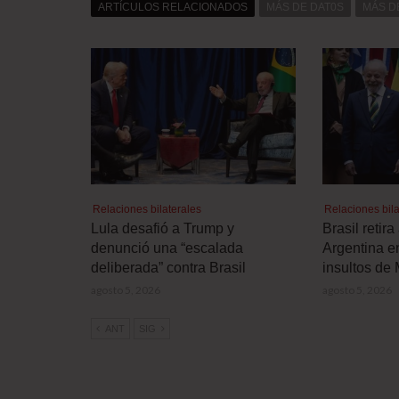
ARTÍCULOS RELACIONADOS
MÁS DE DAT0S
MÁS D
Relaciones bilaterales
Relaciones bila
Lula desafió a Trump y
Brasil retir
denunció una “escalada
Argentina e
deliberada” contra Brasil
insultos de 
agosto 5, 2026
agosto 5, 2026
ANT
SIG