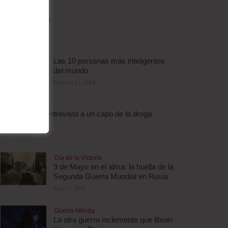
MÁS LEÍDAS
Las 10 personas más inteligentes
del mundo
febrero 11, 2014
Droga
Escalofriante entrevista a un capo de la droga
brasileño
abril 3, 2012
Día de la Victoria
9 de Mayo en el alma: la huella de la
Segunda Guerra Mundial en Rusia
mayo 9, 2025
Guerra híbrida
La otra guerra inclemente que libran