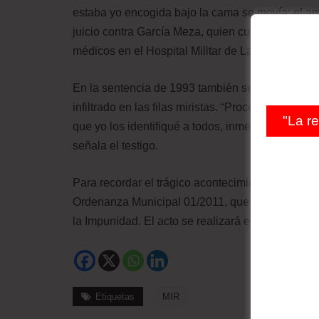
estaba yo encogida bajo la cama se movía; el am
juicio contra García Meza, quien cumple una co
médicos en el Hospital Militar de La Paz.
En la sentencia de 1993 también se encuentra e
infiltrado en las filas miristas. “Procedimos a l
"La r
que yo los identifiqué a todos, inmediatamente s
señala el testigo.
Para recordar el trágico acontecimiento, la Alca
Ordenanza Municipal 01/2011, que establece el 
la Impunidad. El acto se realizará en el Memoria
Etiquetas
MIR