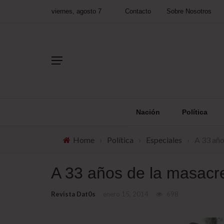
viernes, agosto 7
Contacto
Sobre Nosotros
Nación
Política
Home
›
Política
›
Especiales
›
A 33 año
A 33 años de la masacre
Revista Dat0s
enero 15, 2014
698