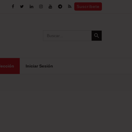
Suscríbete
Search Button
Search
for:
lección
Iniciar Sesión