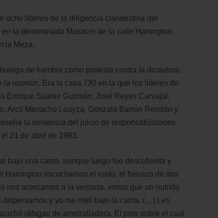
ocho líderes de la dirigencia clandestina del
 en la denominada Masacre de la calle Harrington,
arcía Meza.
 huelga de hambre como protesta contra la dictadura,
e la reunión. Era la casa 730 en la que los líderes de
uis Enrique Suárez Guzmán, José Reyes Carvajal,
o, Arcil Menacho Loayza, Gonzalo Barrón Rendón y
eseña la sentencia del juicio de responsabilidades
el 21 de abril de 1993.
arse bajo una cama, aunque luego fue descubierta y
alle Harrington escuchamos el ruido, el frenazo de dos
o nos acercamos a la ventana, vimos que un nutrido
s dispersamos y yo me metí bajo la cama. (…) Les
uchó ráfagas de ametralladora. El piso sobre el cual