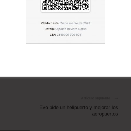
Artículo siguiente
Evo pide un helipuerto y mejorar los
aeropuertos