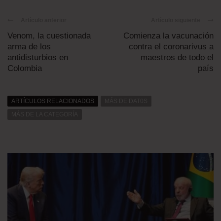
Artículo anterior
Artículo siguiente
Venom, la cuestionada
Comienza la vacunación
arma de los
contra el coronarivus a
antidisturbios en
maestros de todo el
Colombia
país
ARTÍCULOS RELACIONADOS
MÁS DE DAT0S
MÁS DE LA CATEGORÍA