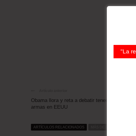
"La r
Artículo anterior
Obama llora y reta a debatir tenencia de
armas en EEUU
ARTÍCULOS RELACIONADOS
MÁS DE DAT0S
MÁS D