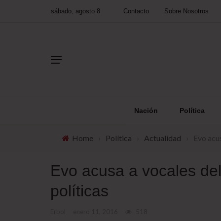
sábado, agosto 8
Contacto
Sobre Nosotros
Nación
Política
Home
›
Política
›
Actualidad
›
Evo acus
Evo acusa a vocales de
políticas
Erbol
enero 11, 2016
518