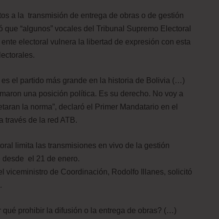
utos a la transmisión de entrega de obras o de gestión
ó que “algunos” vocales del Tribunal Supremo Electoral
 ente electoral vulnera la libertad de expresión con esta
ectorales.
s el partido más grande en la historia de Bolivia (…)
aron una posición política. Es su derecho. No voy a
etaran la norma”, declaró el Primer Mandatario en el
 través de la red ATB.
l limita las transmisiones en vivo de la gestión
e desde el 21 de enero.
el viceministro de Coordinación, Rodolfo Illanes, solicitó
.
qué prohibir la difusión o la entrega de obras? (…)