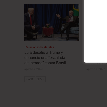
Relaciones bilaterales
Relaciones bila
Lula desafió a Trump y
Brasil retir
denunció una “escalada
Argentina e
deliberada” contra Brasil
insultos de 
agosto 5, 2026
agosto 5, 2026
ANT
SIG