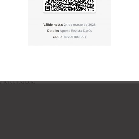
terales
Elecciones Brasil 2026
a a su embajador en
Las nuevas encuestas
n rechazo a los
agosto 4, 2026
Milei contra Lula