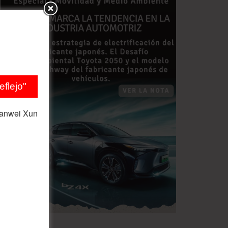
flejo"
ianwei Xun