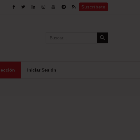
Suscríbete
Search Button
Search
for:
lección
Iniciar Sesión