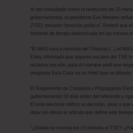
Al ser consultado sobre la restricción de 15 min
gubernamental, el presidente Evo Morales señal
(TSE) tomaron “posición política”. Reiteró que el
limitante de tiempo determinada en las normas el
“El MAS nunca necesita del Tribunal (…) el MAS e
Estoy informado que algunos vocales del TSE tom
reclamar por ello, para mí siempre pedí que resp
programa Esta Casa no es Hotel que se difunde a
El Reglamento de Campaña y Propaganda Electora
gubernamental 30 días antes del referendo y rig
El ente electoral ratificó su decisión, pese a que 
dejar sin efecto el artículo que define este tiempo
“¿Dónde se inventa los 15 minutos el TSE? ¿Por 