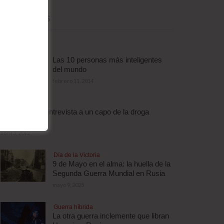
MÁS LEÍDAS
Las 10 personas más inteligentes
del mundo
febrero 11, 2014
Droga
Escalofriante entrevista a un capo de la droga
brasileño
abril 3, 2012
Día de la Victoria
9 de Mayo en el alma: la huella de la
Segunda Guerra Mundial en Rusia
mayo 9, 2025
Guerra híbrida
La otra guerra inclemente que libran