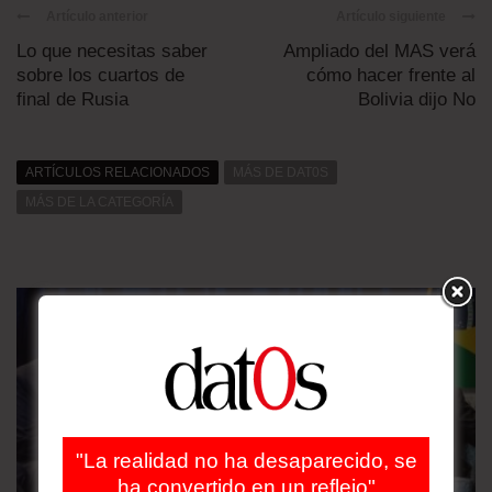
Artículo anterior
Artículo siguiente
Lo que necesitas saber
Ampliado del MAS verá
sobre los cuartos de
cómo hacer frente al
final de Rusia
Bolivia dijo No
ARTÍCULOS RELACIONADOS
MÁS DE DAT0S
MÁS DE LA CATEGORÍA
"La realidad no ha desaparecido, se
ha convertido en un reflejo"