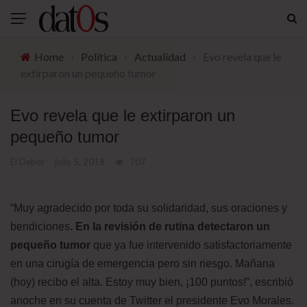
Home
›
Política
›
Actualidad
›
Evo revela que le
extirparon un pequeño tumor
Evo revela que le extirparon un
pequeño tumor
El Deber
julio 5, 2018
707
“Muy agradecido por toda su solidaridad, sus oraciones y
bendiciones
. En la revisión de rutina detectaron un
pequeño tumor
que ya fue intervenido satisfactoriamente
en una cirugía de emergencia pero sin riesgo. Mañana
(hoy) recibo el alta. Estoy muy bien, ¡100 puntos!”, escribió
anoche en su cuenta de Twitter el presidente Evo Morales.