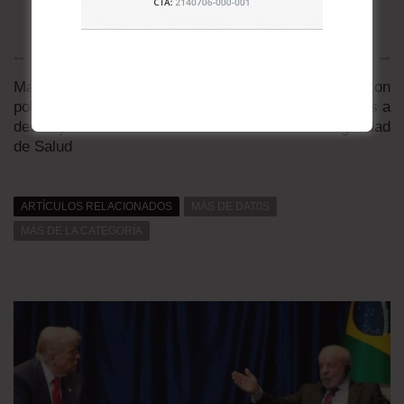
Artículo anterior
Artículo siguiente
Mandetta, el fenómeno
Médicos amenazan con
político que Bolsonaro
renuncias y paros a
destituyó del Ministerio
falta de bioseguridad
de Salud
ARTÍCULOS RELACIONADOS
MÁS DE DAT0S
MÁS DE LA CATEGORÍA