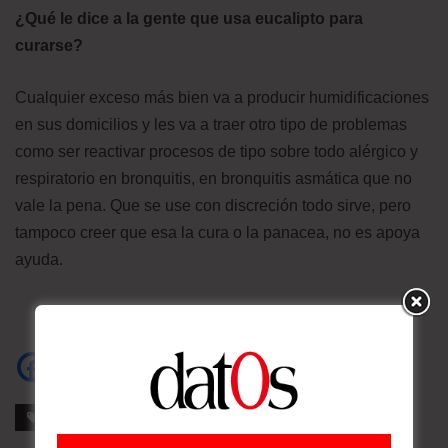
¿Qué le dice a la gente que usa eucalipto para
curarse?
Cualquier exceso más bien va a producir humidificaciones
en sus domicilios y les va a traer otro tipo de problemas
como ser reactivar procesos de tipo sobre todo alérgico y
respiratorio en bronquitis, en bronquitis asmática que no
vale la pena. Que se use con discreción todo sirve, pero
tampoco creer que esa la cura o la panacea, no es apoya
ayuda.
Etiquetas
Ministerio de Salud
Pandemia