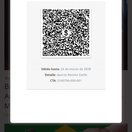
Relaciones bilaterales
Brasil retira a su embajador en
Argentina en rechazo a los insultos de
Milei contra Lula
agosto 5, 2026