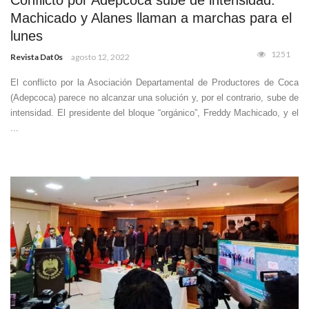
Conflicto por Adepcoca sube de intensidad:
Machicado y Alanes llaman a marchas para el
lunes
1251
Revista Dat0s
agosto 12, 2022
El conflicto por la Asociación Departamental de Productores de Coca
(Adepcoca) parece no alcanzar una solución y, por el contrario, sube de
intensidad. El presidente del bloque “orgánico”, Freddy Machicado, y el
...