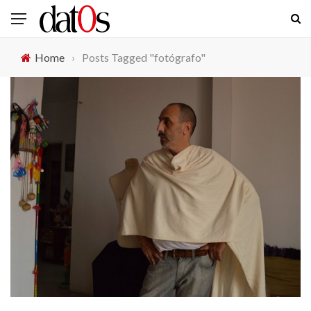
Home
›
Posts Tagged "fotógrafo"