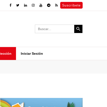
Suscríbete
Search Button
Search
for:
lección
Iniciar Sesión