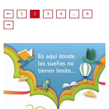
1
2
3
4
…
6