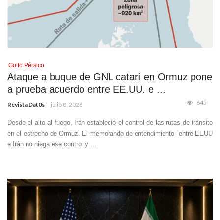
Golfo Pérsico
Ataque a buque de GNL catarí en Ormuz pone
a prueba acuerdo entre EE.UU. e ...
645
Revista Dat0s
julio 8, 2026
Desde el alto al fuego, Irán estableció el control de las rutas de tránsito
en el estrecho de Ormuz. El memorando de entendimiento entre EEUU
e Irán no niega ese control y ...