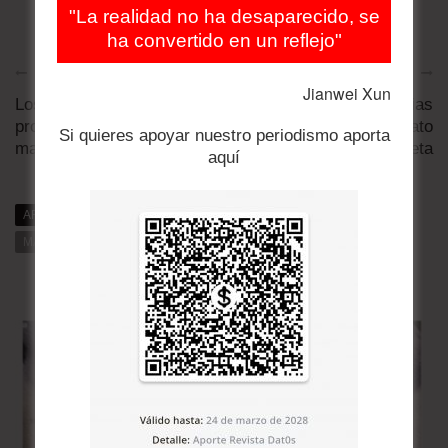
"La realidad no ha desaparecido, se
ha convertido en un reflejo"
Artículo anterior
Artículo siguiente
Jianwei Xun
Los bebés y los niños
El riesgo de pandemias
propagan el virus con
aumenta por el maltrato
Si quieres apoyar nuestro periodismo aporta
mayor facilidad en ...
al planeta
aquí
ARTÍCULOS RELACIONADOS
MÁS DE DAT0S
MÁS DE LA CATEGORÍA