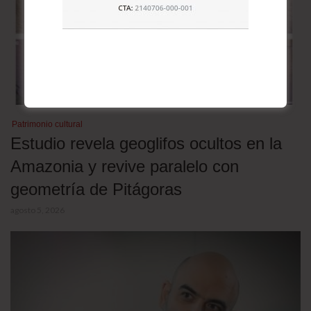
Patrimonio cultural
Estudio revela geoglifos ocultos en la
Amazonia y revive paralelo con
geometría de Pitágoras
agosto 5, 2026